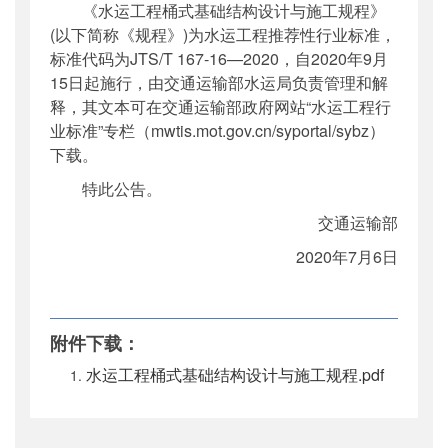
《水运工程桶式基础结构设计与施工规程》
公开日期
：
2020年07月10日
(以下简称《规程》)为水运工程推荐性行业标准，
主题词
：
水运工程;桶式;基础结构;设计;施工规
标准代码为JTS/T 167-16—2020，自2020年9月
程
15日起施行，由交通运输部水运局负责管理和解
机构分类
：
水运局
释，其文本可在交通运输部政府网站“水运工程行
主题分类
：
标准
业标准”专栏（mwtis.mot.gov.cn/syportal/sybz）
公文类型
：
部公告通告
下载。
特此公告。
交通运输部
2020年7月6日
附件下载：
水运工程桶式基础结构设计与施工规程.pdf