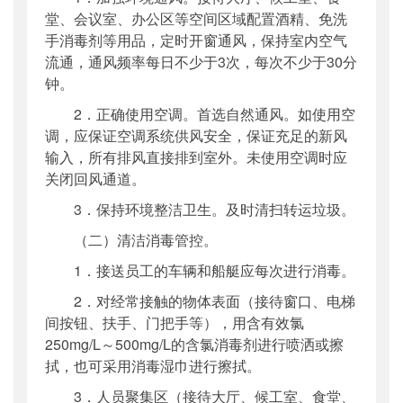
堂、会议室、办公区等空间区域配置酒精、免洗
手消毒剂等用品，定时开窗通风，保持室内空气
流通，通风频率每日不少于3次，每次不少于30分
钟。
2．正确使用空调。首选自然通风。如使用空
调，应保证空调系统供风安全，保证充足的新风
输入，所有排风直接排到室外。未使用空调时应
关闭回风通道。
3．保持环境整洁卫生。及时清扫转运垃圾。
（二）清洁消毒管控。
1．接送员工的车辆和船艇应每次进行消毒。
2．对经常接触的物体表面（接待窗口、电梯
间按钮、扶手、门把手等），用含有效氯
250mg/L～500mg/L的含氯消毒剂进行喷洒或擦
拭，也可采用消毒湿巾进行擦拭。
3．人员聚集区（接待大厅、候工室、食堂、