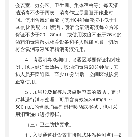
会议室、办公区、卫生间、集体宿舍等）每天清
洁消毒不少于两次，消毒作业尽量避开作业时
间。使用含氯消毒液（使用84消毒液按不低于1：
50的比例配比）喷洒，喷洒含氯消毒液每立方米
保证不少于20～30mL，或使用浓度不低于75％的
酒精消毒液擦拭相关设备和多人触碰区域。切勿
将含氯消毒液和酒精消毒液混用。
4．喷洒消毒液期间，喷洒区域要保证相对密
闭，以达到消毒效果，喷洒消毒液20分钟后，安
排人员开窗通风，至少10分钟后，空间区域恢复
正常使用。
5．加强垃圾桶等垃圾盛装容器的清洁，定期
对其进行消毒处理。可用含有效氯250mg/L～
500mg/L的含氯消毒剂进行喷洒或擦拭，也可采
用消毒湿巾进行擦拭。
（三）卫生防护要求。
1．入场通道处设置非接触式体温检测点1—2