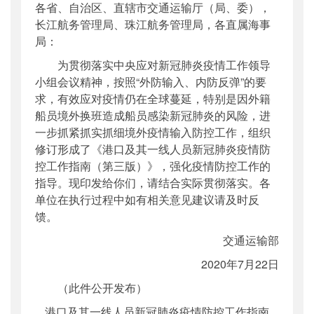
各省、自治区、直辖市交通运输厅（局、委），
公开日期
：
2020年07月22日
长江航务管理局、珠江航务管理局，各直属海事
主题词
：
港口;一线人员;疫情防控;工作指南
局：
机构分类
：
水运局
为贯彻落实中央应对新冠肺炎疫情工作领导
主题分类
：
应急管理
小组会议精神，按照“外防输入、内防反弹”的要
公文类型
：
部明电或部办公厅明电
求，有效应对疫情仍在全球蔓延，特别是因外籍
船员境外换班造成船员感染新冠肺炎的风险，进
一步抓紧抓实抓细境外疫情输入防控工作，组织
修订形成了《港口及其一线人员新冠肺炎疫情防
控工作指南（第三版）》，强化疫情防控工作的
指导。现印发给你们，请结合实际贯彻落实。各
单位在执行过程中如有相关意见建议请及时反
馈。
交通运输部
2020年7月22日
（此件公开发布）
港口及其一线人员新冠肺炎疫情防控工作指南