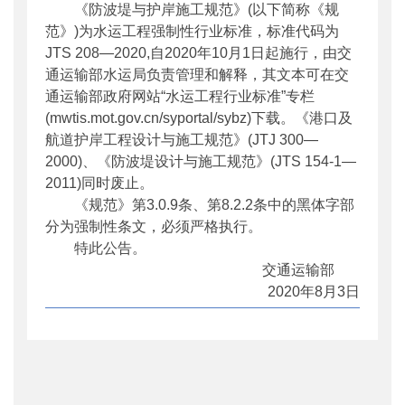
《防波堤与护岸施工规范》(以下简称《规
公开日期
：
2020年08月28日
范》)为水运工程强制性行业标准，标准代码为
主题词
：
防波堤;护岸;施工规范;公告
JTS 208—2020,
自
2020年10月1日起施行，由交
机构分类
：
水运局
通运输部水运局负责管理和解释，其文本可在交
主题分类
：
标准
通运输部政府网站“水运工程行业标准”专栏
公文类型
：
部公告通告
(mwtis.mot.gov.cn/syportal/sybz)下载。《港口及
航道护岸工程设计与施工规范》(JTJ 300—
2000)、《防波堤设计与施工规范》(JTS 154-1—
2011)同时废止。
《规范》第3.0.9条、第8.2.2条中的黑体字部
分为强制性条文，必须严格执行。
特此公告。
交通运输部
2020年8月3日