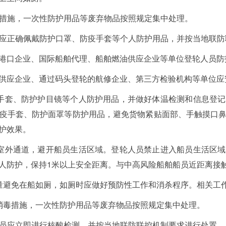
消毒措施，一次性防护用品等废弃物品按照规定集中处理。
船员应正确佩戴防护口罩、防疫手套等个人防护用品，并按当地联
港口企业、国际船舶代理、船舶燃油供应企业等单位登轮人员防
供应企业、通过码头登轮的航修企业、第三方检验机构等单位应
手套、防护护目镜等个人防护用品，并做好体温检测和信息登
疫手套、防护面罩等防护用品，避免货物紧贴面部、手触摸口
护效果。
室外通道，避开船员生活区域。登轮人员禁止进入船员生活区
人防护，保持1米以上安全距离。与中高风险船舶船员近距离接
量避免在船如厕，如厕时应做好预防性工作和消杀程序。相关工
消毒措施，一次性防护用品等废弃物品按照规定集中处理。
卸人员应立即进行核酸检测，并按当地联防联控机制要求进行处置。