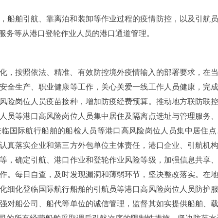
，船舶引航、靠离泊和装卸等作业过程的疫情防控，以及引航
服务等从港口登轮作业人员的港口通道管理。
化，按照依法、精准、有效防控境外疫情输入的部署要求，在
安全生产、职业健康等工作，关心关爱一线工作人员健康，完
风险岗位人员疫苗接种，增加防疫经费预算。推动地方联防联
人员等港口高风险岗位人员集中居住及隔离点选址与管理服务
登临国际航行船舶的船检人员等港口高风险岗位人员集中居住点
认真落实企业和第三方外包单位主体责任，港口企业、引航机
等，确定引航、港口作业和登轮作业风险等级，加强信息共享
作。每日自查，及时发现漏洞和薄弱环节，坚决整改落实。在
化细化登临国际航行船舶的引航员等港口高风险岗位人员防护
强对船公司、船代等单位的诚信管理，监督其如实提供船舶、
司的所有经营船舶采取调后引航次序的限制性措施，坚决防范水