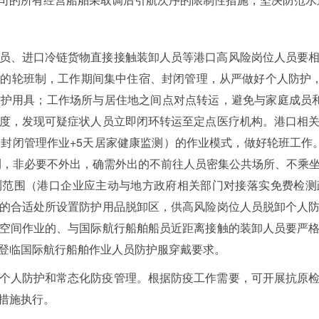
员、进口冷链货物直接接触装卸人员等港口高风险岗位人员要
的轮班制，工作期间集中住宿、封闭管理，从严做好个人防护，根据
护用具；工作场所与居住地之间点对点转运，避免与家庭成员
度，发现可疑症状人员立即闭环转运至定点医疗机构。港口相
X天封闭管理作业+5天居家健康监测）的作业模式，做好轮班工
检测，非必要不外出，确需外出的不前往人员密集公共场所、不乘
测范围（港口企业应主动与地方政府相关部门对接落实免费检测
的合适处所设置防护用品脱卸区，供高风险岗位人员脱卸个人
空间作业的、与国际航行船舶船员近距离接触的装卸人员要严
登临国际航行船舶作业人员防护服穿戴要求。
个人防护和常态化防疫管理。根据防疫工作需要，可开展抗原
措施执行。