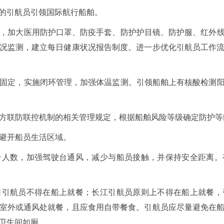
的引航员引领国际航行船舶。
供应，加大医用防护口罩、防疫手套、防护护目镜、防护服、红外
况监测，建立每日健康状况报告制度。进一步优化引航员工作
相对固定，实施闭环管理，加强体温监测。引领船舶上有核酸检测
照地方联防联控机制的相关管理规定，根据船舶风险等级确定防护
，避开船员生活区域。
驶台人数，加强驾驶台通风，减少与船员接触，并保持安全距离
港口引航员不得在船上就餐；长江引航员原则上不得在船上就餐
室外或通风处就餐，且应食用自带餐食。引航员应尽量避免在
卫生间如厕。