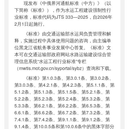
现发布《中俄界河通航标准（中方）》（以
公开日期
：
2025年11月28日
下简称《标准》），作为水运工程建设强制性行
主题词
：
中俄界河;通航标准
业标准，标准代码为JTS 333—2025，自2026年
机构分类
：
水运局
2月1日起施行。
主题分类
：
标准
《标准》由交通运输部水运局负责管理和解
公文类型
：
部公告通告
释，实施过程中具体使用问题的咨询，由主编单
位黑龙江省航务事业发展中心答复。《标准》文
本可在交通运输部政府网站水路运输建设综合管
理信息系统“水运工程行业标准”专栏
（mwtis.mot.gov.cn/syportal/sybz）查询和下载。
《标准》第1.0.3条、第3.0.1条、第3.0.2条、
第3.0.3条、第4.2.1条、第4.2.3条、第5.1.1条、第
5.1.2条、第5.1.3条、第5.1.5条、第5.2.1条、第
5.2.2条、第5.2.3条、第5.2.4条、第5.3.2条、第
5.3.3条、第6.2.1条、第6.2.2条、第6.5.3条、第
6.6.1条、第6.6.2条、第6.7.2条、第7.3.2条、第
7.4.1条、第7.4.2条、第9.1.1条、第9.1.2条、第
9.1.4条、第10.0.5条和第10.0.6条中的黑体字部分