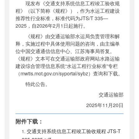
现发布《交通支持系统信息工程竣工验收规
公开日期
：
2025年12月17日
程》（以下简称《规程》），作为水运工程建设
主题词
：
信息工程;竣工验收
推荐性行业标准，标准代码为JTS/T 335—
机构分类
：
水运局
2025，自2026年2月1日起施行。
主题分类
：
标准
《规程》由交通运输部水运局负责管理和解
公文类型
：
部公告通告
释，实施过程中具体使用问题的咨询，由主编单
位中国交通通信信息中心、江苏海事局答复。
《规程》文本可在交通运输部政府网站水路运输
建设综合管理信息系统“水运工程行业标准”专栏
（mwtis.mot.gov.cn/syportal/sybz）查询和下载。
特此公告。
交通运输部
2025年11月20日
附件下载：
交通支持系统信息工程竣工验收规程 JTS-T