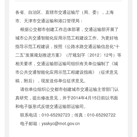
索引号
：
000019713O09/2014-01052
各省、自治区、直辖市交通运输厅（局、委），上海
公开日期
：
2014年04月04日
市、天津市交通运输和港口管理局：
主题词
：
城市公交;智能化;应用示范工程;建设
指南
根据公交都市创建工作总体部署，交通运输部开展了
机构分类
：
运输服务司
城市公共交通智能化应用示范工程建设工作。为更好地
主题分类
：
公众参与
指导示范工程建设，按照《公路水路交通运输信息化“十
公文类型
：
部函
二五”发展规划推进方案》（厅规划字〔2012〕12号）等
相关要求，交通运输部运输司组织有关单位编制了《城
市公共交通智能化应用示范工程建设指南》（征求意见
稿，附后），现发送你单位征求意见。
请你单位组织公交都市创建城市交通运输主管部门认
真研究，提出修改意见，并于2014年4月15日前以书面
和电子版形式反馈交通运输部运输司。
联系电话：010-65292723；传真：010-65292722
电子邮箱：ysskyc@mot.gov.cn