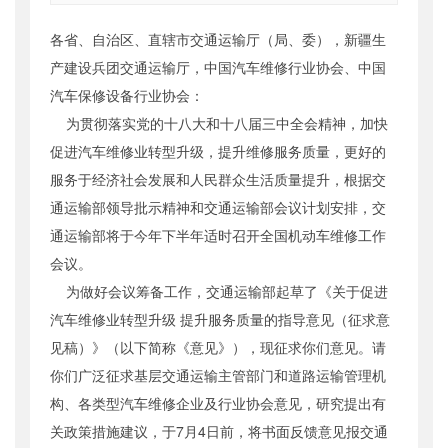
索引号
：
000019713O09/2014-01072
各省、自治区、直辖市交通运输厅（局、委），新疆生
公开日期
：
2014年06月30日
产建设兵团交通运输厅，中国汽车维修行业协会、中国
主题词
：
汽车维修业;转型升级;提升服务;指导
意见
汽车保修设备行业协会：
机构分类
：
运输服务司
为贯彻落实党的十八大和十八届三中全会精神，加快
主题分类
：
公众参与
促进汽车维修业转型升级，提升维修服务质量，更好的
公文类型
：
部办公厅函
服务于经济社会发展和人民群众生活质量提升，根据交
通运输部领导批示精神和交通运输部会议计划安排，交
通运输部将于今年下半年适时召开全国机动车维修工作
会议。
为做好会议筹备工作，交通运输部起草了《关于促进
汽车维修业转型升级 提升服务质量的指导意见（征求意
见稿）》（以下简称《意见》），现征求你们意见。请
你们广泛征求基层交通运输主管部门和道路运输管理机
构、各类型汽车维修企业及行业协会意见，研究提出有
关政策措施建议，于7月4日前，将书面反馈意见报交通