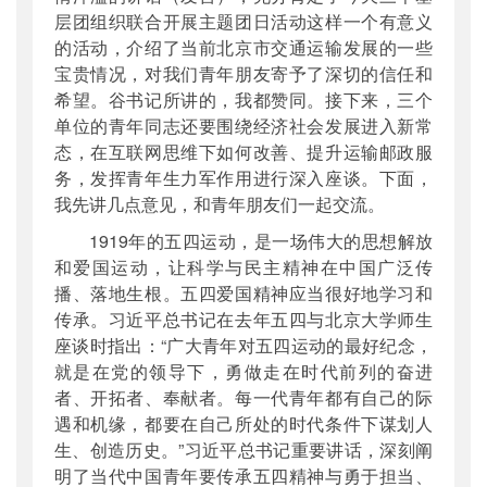
层团组织联合开展主题团日活动这样一个有意义
的活动，介绍了当前北京市交通运输发展的一些
宝贵情况，对我们青年朋友寄予了深切的信任和
希望。谷书记所讲的，我都赞同。接下来，三个
单位的青年同志还要围绕经济社会发展进入新常
态，在互联网思维下如何改善、提升运输邮政服
务，发挥青年生力军作用进行深入座谈。下面，
我先讲几点意见，和青年朋友们一起交流。
1919年的五四运动，是一场伟大的思想解放
和爱国运动，让科学与民主精神在中国广泛传
播、落地生根。五四爱国精神应当很好地学习和
传承。习近平总书记在去年五四与北京大学师生
座谈时指出：“广大青年对五四运动的最好纪念，
就是在党的领导下，勇做走在时代前列的奋进
者、开拓者、奉献者。每一代青年都有自己的际
遇和机缘，都要在自己所处的时代条件下谋划人
生、创造历史。”习近平总书记重要讲话，深刻阐
明了当代中国青年要传承五四精神与勇于担当、