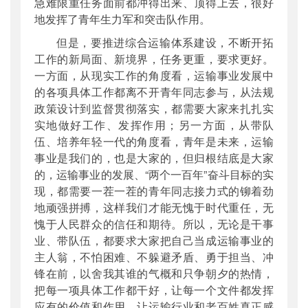
急难限重任务面前都冲得出来、顶得上去，很好
地发挥了青年生力军和突击队作用。
但是，要推进综合运输体系建设，不断开拓
工作的新局面、新境界，任务更重，要求更好。
一方面，从现实工作的角度看，运输事业发展中
的各项具体工作都离不开青年同志参与，从法规
政策设计到监督贯彻落实，都需要大家来扎扎实
实地做好工作、发挥作用；另一方面，从带队
伍、培养年轻一代的角度看，青年是未来，运输
事业是我们的，也是大家的，但归根结底是大家
的，运输事业的发展、“两个一百年”奋斗目标的实
现，都需要一茬一茬的青年同志接力式的铆着劲
地顽强拼搏，这样我们才能无愧于时代重任，无
愧于人民群众的信任和期待。所以，无论是干事
业、带队伍，都要求大家把自己当成运输事业的
主人翁，不怕困难、不躲避矛盾、勇于担当、冲
锋在前，以舍我其谁的气概和只争朝夕的热情，
把每一项具体工作都干好，让每一个文件都发挥
应有的价值和作用，让运输行业和老百姓真正感