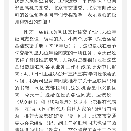
祝愿大家学业有成、工作进步、节日愉快！也向
部直属机关党委、北京市交通委、北京市邮政公
司的各位领导和同志们专程指导，表示衷心的感
谢和热烈的欢迎！
刚才，运输服务司团支部提交了他们几位年
轻同志整理、编写的大、小两个版本《综合运输
基础数据手册（2015年版）》，这也是我在春节
时交给司里几位年轻同志的一项任务，今天已经
取得了阶段性的成果，后续就是要很好地把这些
基础数据在司各项业务工作和政策研究中用起
来；4月1日司里组织召开“三严三实”学习座谈会的
时候，我向司里青年同志推荐了关于互联网思维
的书籍，司团支部也利用这次机会集中采购回
来，今天一并送给在座的各位同志。应该说，
《从0 到1》和《移动浪潮》这两本书都很有代表
性，在“互联网+”时代对启迪大家的思维很有帮
助，推荐大家都好好读一读；刚才，北京市交通
委员会党组副书记、副主任谷胜利同志也做了热
情洋溢的讲话（发言），充分肯定了今天三个基