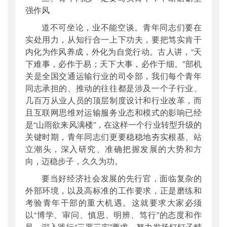
强作风
道不可坐论，业不能空谈。青年同志们要在
实处用力，从知行合一上下功夫，要把笃实肯干
内化为作风养成，外化为自觉行动。古人讲，“天
下难事，必作于易；天下大事，必作于细。”部机
关是全国交通运输行业的司令部，我们每个青年
同志承担的、推动的往往都是涉及一个子行业、
几百万从业人员的顶层制度设计和行业改革，而
且互联网思维对运输服务业态和模式的影响已经
是“山雨欲来风满楼”，在这样一个行业转型升级的
关键时期，青年同志们更要稳稳地夯实根基、站
立潮头，深入研究、准确把握发展的大势和方
向，迈稳步子，久久为功。
要当好经济社会发展的先行官，面临复杂的
外部环境，以及高标准的工作要求，正是磨练和
考验青年干部的重大机遇。这就要求大家必须
以“博学、审问、慎思、明辨、笃行”的态度和作
风，深入践行“三严三实”要求，努力发扬钉钉子精