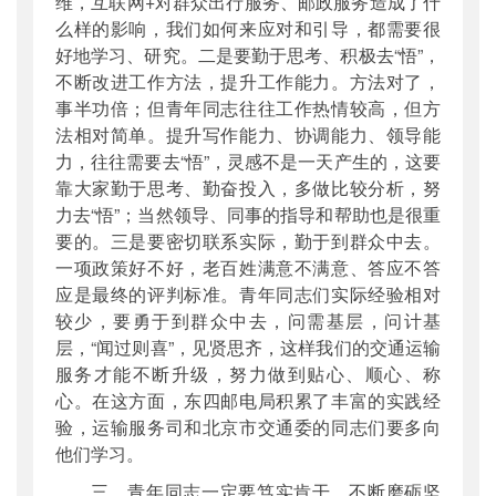
维，互联网+对群众出行服务、邮政服务造成了什
么样的影响，我们如何来应对和引导，都需要很
好地学习、研究。二是要勤于思考、积极去“悟”，
不断改进工作方法，提升工作能力。方法对了，
事半功倍；但青年同志往往工作热情较高，但方
法相对简单。提升写作能力、协调能力、领导能
力，往往需要去“悟”，灵感不是一天产生的，这要
靠大家勤于思考、勤奋投入，多做比较分析，努
力去“悟”；当然领导、同事的指导和帮助也是很重
要的。三是要密切联系实际，勤于到群众中去。
一项政策好不好，老百姓满意不满意、答应不答
应是最终的评判标准。青年同志们实际经验相对
较少，要勇于到群众中去，问需基层，问计基
层，“闻过则喜”，见贤思齐，这样我们的交通运输
服务才能不断升级，努力做到贴心、顺心、称
心。在这方面，东四邮电局积累了丰富的实践经
验，运输服务司和北京市交通委的同志们要多向
他们学习。
三、青年同志一定要笃实肯干，不断磨砺坚