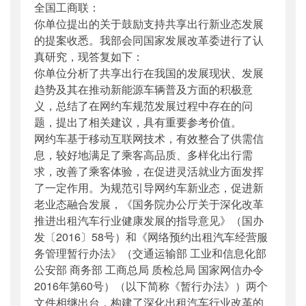
全国工商联：
公开日期
：
2018年06月22日
你单位提出的关于鼓励支持共享出行新业态发展
主题词
：
政协;全国委员会;提案;答复函
的提案收悉。我部会同国家发展改革委进行了认
机构分类
：
运输服务司
真研究，现答复如下：
主题分类
：
公众参与
你单位分析了共享出行在我国的发展现状、发展
公文类型
：
其他
趋势及其在推动新能源车辆普及方面的积极意
义，总结了在网约车规范发展过程中存在的问
题，提出了相关建议，具有重要参考价值。
网约车基于移动互联网技术，有效整合了供需信
息，较好地满足了乘客高品质、多样化出行需
求，改善了乘客体验，在促进灵活就业方面发挥
了一定作用。为规范引导网约车新业态，促进新
老业态融合发展，《国务院办公厅关于深化改革
推进出租汽车行业健康发展的指导意见》（国办
发〔2016〕58号）和《网络预约出租汽车经营服
务管理暂行办法》（交通运输部 工业和信息化部
公安部 商务部 工商总局 质检总局 国家网信办令
2016年第60号）（以下简称《暂行办法》）两个
文件相继出台，构建了深化出租汽车行业改革的