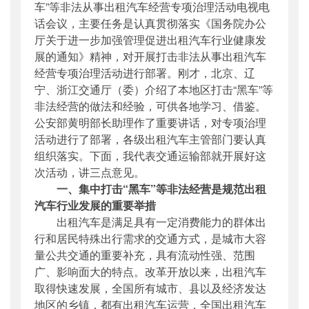
车”等非法从事出租汽车经营专项治理活动电视电
话会议，主要任务是认真贯彻落实《国务院办公
厅关于进一步加强管理促进出租汽车行业健康发
展的通知》精神，对开展打击非法从事出租汽车
经营专项治理活动进行部署。刚才，北京、辽
宁、浙江交通厅（委）介绍了本地区打击“黑车”等
非法经营的做法和经验，可供各地学习、借鉴。
公安部黄明部长助理作了重要讲话，对专项治理
活动进行了部署，各级出租汽车主管部门要认真
组织落实。下面，我代表交通运输部就开展好这
次活动，讲三点意见。
一、集中打击“黑车”等非法经营是规范出租
汽车行业发展的重要举措
出租汽车是满足具有一定消费能力的群体出
行和居民特殊出行需求的交通方式，是
城
市大容
量公共交通的重要补充，具有流动性强、范围
广、影响面大的特点。改革开放以来，出租汽车
取得快速发展，全国所有
城
市、县以及经济发达
地区的乡镇，都有出租汽车运营，全国出租汽车