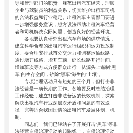
导和管理部门的职责，规范出租汽车经营，理顺
企业与驾驶员的利益关系，切实维护出租车司机
的合法权益和行业稳定。出租汽车主管部门要进
一步增强服务意识，想方设法帮助出租汽车经营
者和司机解决实际问题，创造良好的经营环境。
各地要认真研究出租汽车市场的供求情况，
建立科学合理的出租汽车运行组织和运力投放制
度。要合理安排
城
市公交运力和调整运输线路，
通过增开线路、增开车辆、延长线路开行时间、
增加班次等方式方便群众出行，从源头上遏制“黑
车”的生存空间，铲除“黑车”滋生的“土壤”。
专项治理活动只有短短的三个月，但打击非
法经营是一项长期的工作。各地要及时总结治理
工作经验，建立打击非法营运的长效机制，探索
解决出租汽车行业深层次矛盾和问题的有效途
径，完善适合我国国情的出租汽车发展体制、机
制。
同志们，我们已经站在了开展打击“黑车”等非
法经营专项治理活动的起跑线上，专项治理活动