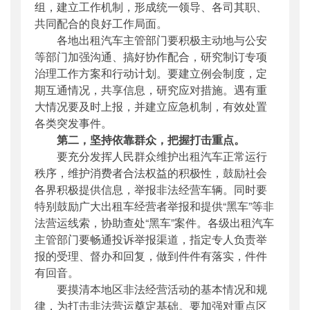
组，建立工作机制，形成统一领导、各司其职、
共同配合的良好工作局面。
各地出租汽车主管部门要积极主动地与公安
等部门加强沟通、搞好协作配合，研究制订专项
治理工作方案和行动计划。要建立例会制度，定
期互通情况，共享信息，研究应对措施。遇有重
大情况要及时上报，并建立应急机制，有效处置
各类突发事件。
第二，坚持依靠群众，把握打击重点。
要充分发挥人民群众维护出租汽车正常运行
秩序，维护消费者合法权益的积极性，鼓励社会
各界积极提供信息，举报非法经营车辆。同时要
特别鼓励广大出租车经营者举报和提供“黑车”等非
法营运线索，协助查处“黑车”案件。各级出租汽车
主管部门要畅通投诉举报渠道，指定专人负责举
报的受理、督办和回复，做到件件有落实，件件
有回音。
要摸清本地区非法经营活动的基本情况和规
律，为打击非法营运奠定基础。要加强对重点区