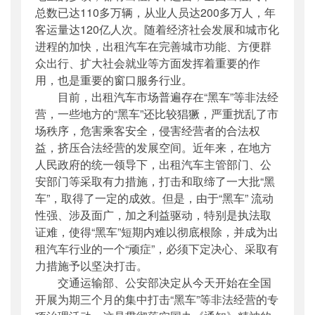
总数已达110多万辆，从业人员达200多万人，年
客运量达120亿人次。随着经济社会发展和
城
市化
进程的加快，出租汽车在完善
城
市功能、方便群
众出行、扩大社会就业等方面发挥着重要的作
用，也是重要的窗口服务行业。
目前，出租汽车市场普遍存在“黑车”等非法经
营，一些地方的“黑车”还比较猖獗，严重扰乱了市
场秩序，危害乘客安全，侵害经营者的合法权
益，挤压合法经营的发展空间。近年来，在地方
人民政府的统一领导下，出租汽车主管部门、公
安部门等采取有力措施，打击和取缔了一大批“黑
车”，取得了一定的成效。但是，由于“黑车” 流动
性强、涉及面广，加之利益驱动，特别是执法取
证难，使得“黑车”短期内难以彻底根除，并成为出
租汽车行业的一个“顽症”，必须下定决心、采取有
力措施予以坚决打击。
交通运输部、公安部决定从今天开始在全国
开展为期三个月的集中打击“黑车”等非法经营的专