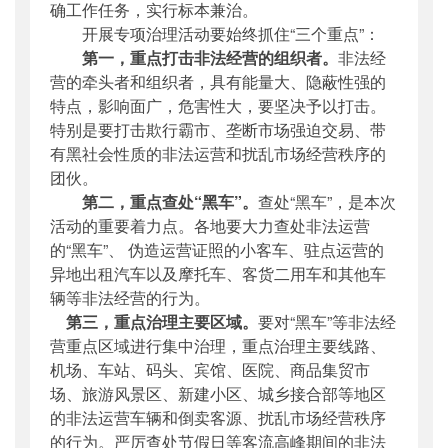
确工作任务，实行标本兼治。
开展专项治理活动要始终抓住“三个重点”：
第一，重点打击非法经营的组织者。
非法经
营的牵头者和组织者，具有能量大、隐蔽性强的
特点，影响面广，危害性大，要坚决予以打击。
特别是要打击欺行霸市、垄断市场强迫交易、带
有黑社会性质的非法运营和扰乱市场经营秩序的
团伙。
第二，重点查处“黑车”。
查处“黑车”，是本次
活动的重要着力点。各地要大力查处非法运营
的“黑车”、 伪造运营证照的小客车、驻点运营的
异地出租汽车以及摩托车、客货二用车和其他车
辆等非法经营的行为。
第三，重点治理主要区域。
要对“黑车”等非法经
营重点区域进行集中治理，重点治理主要线路、
机场、车站、码头、宾馆、医院、商品集贸市
场、旅游风景区、新建小区、
城乡接合
部等地区
的非法运营车辆和倒卖客源、扰乱市场经营秩序
的行为。严厉查处节假日等客流高峰期间的非法