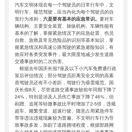
汽车文明体现在每一个驾驶员的日常行车中，文
明行车、规范驾驶，应当内化为每个驾驶员的自
觉行为准则；
六是要有基本的应急常识。
要对车
辆结构、主要安全装置、操纵机构、车辆性能有
基本的了解，掌握紧急情况下的应急处置、伤员
自救、急救及常见危险品的识别等基本知识，掌
握紧急情况和高速公路驾驶的紧急避险知识，有
效应对各类突发事件，最大限度地减少发生道路
交通事故时的二次伤害。
根据去年国庆长假7座及以下小汽车免费通行政
策后评估情况，部分驾驶员距离安全文明的高素
质驾驶员还有不小差距，驾驶行为亟需规范。国
庆长假8天，尽管道路交通事故较前年同期下降了
24%，特别是涉及人员伤亡事故下降了46%，但
剐蹭、追尾等轻微事故比平时增加了2-5倍，违规
超车、频繁变道、超速行驶、随意占用紧急停车
带等违法违规现象较为普遍。不文明行车行为导
致事故多发，加剧了道路拥堵程度，根据部路网
中心对各地上报的道路阻断信息分析，这类事故