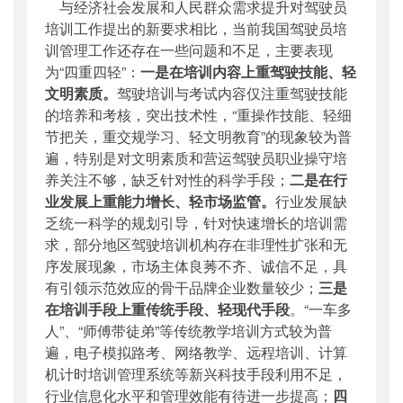
与经济社会发展和人民群众需求提升对驾驶员
培训工作提出的新要求相比，当前我国驾驶员培
训管理工作还存在一些问题和不足，主要表现
为“四重四轻”：
一是在培训内容上重驾驶技能、轻
文明素质。
驾驶培训与考试内容仅注重驾驶技能
的培养和考核，突出技术性，“重操作技能、轻细
节把关，重交规学习、轻文明教育”的现象较为普
遍，特别是对文明素质和营运驾驶员职业操守培
养关注不够，缺乏针对性的科学手段；
二是在行
业发展上重能力增长、轻市场监管。
行业发展缺
乏统一科学的规划引导，针对快速增长的培训需
求，部分地区驾驶培训机构存在非理性扩张和无
序发展现象，市场主体良莠不齐、诚信不足，具
有引领示范效应的骨干品牌企业数量较少；
三是
在培训手段上重传统手段、轻现代手段
。“一车多
人”、“师傅带徒弟”等传统教学培训方式较为普
遍，电子模拟路考、网络教学、远程培训、计算
机计时培训管理系统等新兴科技手段利用不足，
行业信息化水平和管理效能有待进一步提高；
四