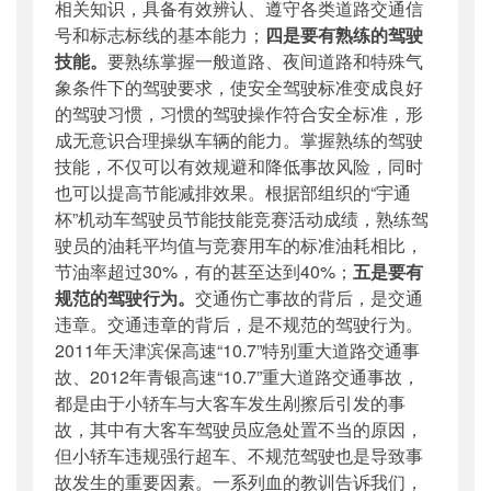
相关知识，具备有效辨认、遵守各类道路交通信
号和标志标线的基本能力；
四是要有熟练的驾驶
技能。
要熟练掌握一般道路、夜间道路和特殊气
象条件下的驾驶要求，使安全驾驶标准变成良好
的驾驶习惯，习惯的驾驶操作符合安全标准，形
成无意识合理操纵车辆的能力。掌握熟练的驾驶
技能，不仅可以有效规避和降低事故风险，同时
也可以提高节能减排效果。根据部组织的“宇通
杯”机动车驾驶员节能技能竞赛活动成绩，熟练驾
驶员的油耗平均值与竞赛用车的标准油耗相比，
节油率超过30%，有的甚至达到40%；
五是要有
规范的驾驶行为。
交通伤亡事故的背后，是交通
违章。交通违章的背后，是不规范的驾驶行为。
2011年天津滨保高速“10.7”特别重大道路交通事
故、2012年青银高速“10.7”重大道路交通事故，
都是由于小轿车与大客车发生剐擦后引发的事
故，其中有大客车驾驶员应急处置不当的原因，
但小轿车违规强行超车、不规范驾驶也是导致事
故发生的重要因素。一系列血的教训告诉我们，