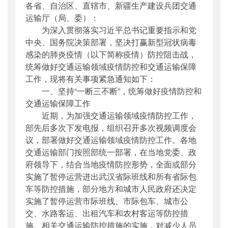
各省、自治区、直辖市、新疆生产建设兵团交通
公开日期
：
2020年01月30日
运输厅（局、委）：
主题词
：
新型冠状病毒;肺炎;疫情防控;物资;应
为深入贯彻落实习近平总书记重要指示和党
急...
中央、国务院决策部署，坚决打赢新型冠状病毒
机构分类
：
运输服务司
感染的肺炎疫情（以下简称疫情）防控阻击战，
主题分类
：
应急管理
统筹做好交通运输领域疫情防控和交通运输保障
公文类型
：
部明电或部办公厅明电
工作，现将有关事项紧急通知如下：
一、坚持“一断三不断”，统筹做好疫情防控和
交通运输保障工作
近期，为加强交通运输领域疫情防控工作，
部先后多次下发电报，组织召开多次视频调度会
议，部署做好交通运输领域疫情防控工作。各地
交通运输部门按照部统一部署，在当地党委、政
府领导下，结合当地疫情防控形势，全面或部分
实施了暂停运营进出武汉省际班线和所有省际包
车等防控措施，部分地方和城市人民政府还决定
实施了暂停运营市际班线、市际包车、城市公
交、水路客运、出租汽车和农村客运等防控措
施。相关交通运输防控措施的实施，对减少人员