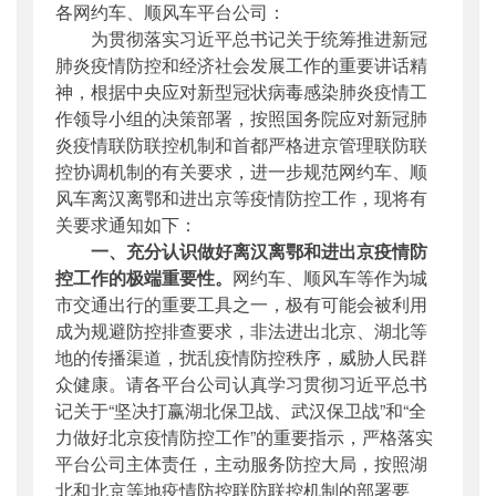
各网约车、顺风车平台公司：
公开日期
：
2020年03月01日
为贯彻落实习近平总书记关于统筹推进新冠
主题词
：
疫情防控;网约车;顺风车
肺炎疫情防控和经济社会发展工作的重要讲话精
机构分类
：
运输服务司
神，根据中央应对新型冠状病毒感染肺炎疫情工
主题分类
：
应急管理
作领导小组的决策部署，按照国务院应对新冠肺
公文类型
：
部文件
炎疫情联防联控机制和首都严格进京管理联防联
控协调机制的有关要求，进一步规范网约车、顺
风车离汉离鄂和进出京等疫情防控工作，现将有
关要求通知如下：
一、充分认识做好离汉离鄂和进出京疫情防
控工作的极端重要性。
网约车、顺风车等作为城
市交通出行的重要工具之一，极有可能会被利用
成为规避防控排查要求，非法进出北京、湖北等
地的传播渠道，扰乱疫情防控秩序，威胁人民群
众健康。请各平台公司认真学习贯彻习近平总书
记关于“坚决打赢湖北保卫战、武汉保卫战”和“全
力做好北京疫情防控工作”的重要指示，严格落实
平台公司主体责任，主动服务防控大局，按照湖
北和北京等地疫情防控联防联控机制的部署要