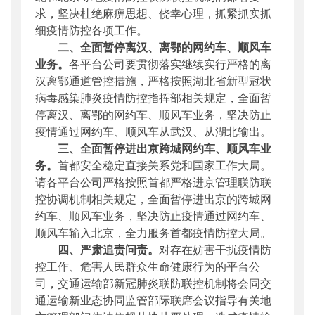
求，坚决杜绝麻痹思想、侥幸心理，抓紧抓实抓
细疫情防控各项工作。
二、全面暂停离汉、离鄂的网约车、顺风车
业务。
各平台公司要贯彻落实继续实行严格的离
汉离鄂通道管控措施，严格按照湖北省新型冠状
病毒感染肺炎疫情防控指挥部相关规定，全面暂
停离汉、离鄂的网约车、顺风车业务，坚决防止
疫情通过网约车、顺风车从武汉、从湖北输出。
三、全面暂停进出京跨城网约车、顺风车业
务。
首都安全稳定直接关系党和国家工作大局。
请各平台公司严格按照首都严格进京管理联防联
控协调机制相关规定，全面暂停进出京的跨城网
约车、顺风车业务，坚决防止疫情通过网约车、
顺风车输入北京，全力服务首都疫情防控大局。
四、严肃追责问责。
对存在妨害干扰疫情防
控工作、危害人民群众生命健康行为的平台公
司，交通运输部新冠肺炎联防联控机制将会同交
通运输新业态协同监管部际联席会议指导有关地