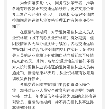
为全面落实党中央、国务院决策部署，推动
公开日期
：
2020年02月27日
各地有序恢复正常交通运输秩序，更好支撑企业
主题词
：
道路运输;从业资格;疫情防控
复工复产和经济社会运行，现就切实做好疫情防
机构分类
：
运输服务司
控期间道路运输从业资格管理工作有关事项公告
主题分类
：
应急管理
如下：
公文类型
：
其他
在疫情防控期间，对于道路运输从业人员从
业资格证（以下简称从业资格证）有效期满，但
因疫情原因无法办理换证手续的，各地交通运输
主管部门可结合当地疫情防控工作实际，允许相
关人员的从业资格证有效期自动向后延续至疫情
结束后45天。其间，各地交通运输主管部门不得
对未按时更换从业资格证的道路运输从业人员实
施处罚。疫情结束45天后，从业资格证有效期延
续政策自行停止。
各地交通运输主管部门要督促道路运输企
业，加强对从业人员安全教育和违法违规行为的
审核，对上一年度诚信考核等级为B级的道路客运
驾驶员，疫情防控期间一律不得安排其从事道路
客运驾驶服务。