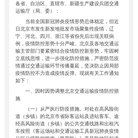
各省、自治区、直辖市、新疆生产建设兵团交通
公开日期
：
2020年06月18日
运输厅（局、委）：
主题词
：
交通运输;疫情防控
当前全国新冠肺炎疫情形势总体稳定，但近
机构分类
：
运输服务司
日北京市发生新发地批发市场聚集性疫情，辽
主题分类
：
应急管理
宁、河北、四川、浙江等省份先后出现关联病
公文类型
：
部明电或部办公厅明电
例，疫情防控形势十分严峻。北京及各地交通运
输主管部门要紧密结合疫情防控新形势，牢固树
立底线思维，进一步强化防控措施，严密防范疫
情通过交通运输环节传播蔓延，坚决防止因局部
疫情防控不力造成疫情反弹。现就有关工作通知
如下：
一、因时因势调整北京交通运输疫情防控措
施
（一）从严执行防疫措施。对处在高风险街
道（乡镇）的北京市省际客运站及进站客车、途
经高风险街道（乡镇）的公共交通线路和出租汽
车按照《客运场站和交通运输工具新冠肺炎疫情