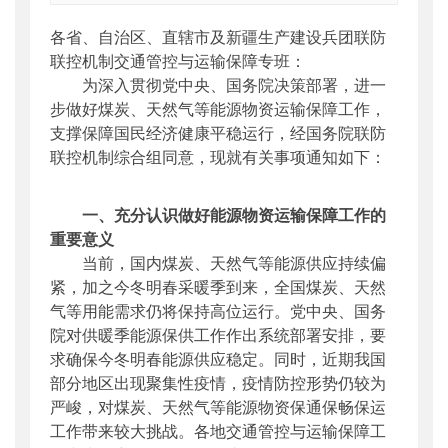
索引号
：
000019713O09/2021-00081
各省、自治区、直辖市及新疆生产建设兵团联防
公开日期
：
2021年10月28日
联控机制交通管控与运输保障专班：
主题词
：
物资运输;运输保障
为深入贯彻党中央、国务院决策部署，进一
机构分类
：
运输服务司
步做好煤炭、天然气等能源物资运输保障工作，
主题分类
：
应急管理
支撑保障国民经济健康平稳运行，经国务院联防
公文类型
：
部明电或部办公厅明电
联控机制综合组同意，现就有关事项通知如下：
一、充分认识做好能源物资运输保障工作的
重要意义
当前，国内煤炭、天然气等能源供应持续偏
紧，加之今冬明春采暖季到来，全国煤炭、天然
气等用能需求仍将保持高位运行。党中央、国务
院对供暖季能源保供工作作出系统部署安排，要
求确保今冬明春能源供应稳定。同时，近期我国
部分地区出现聚集性疫情，疫情防控形势仍较为
严峻，对煤炭、天然气等能源物资保通保畅保运
工作带来较大挑战。各地交通管控与运输保障工