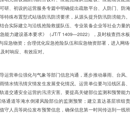
可研、初设的运营服务专篇中明确提出疏散平台、人防门、防
等特殊布置型式站场防汛防涝要求，从源头提升防汛防涝能力
结合实际建立与沿线抢险救援队伍、专业装备企业等社会力量
能力建设基本要求》（JT/T 1409—2022），及时核查挡
与应急物资；合理优化应急抢险队伍和应急物资部署，进入网络
保及时响应、有效应对。
导运营单位强化与气象等部门信息沟通，逐步推动暴雨、台风
雨情水情汛情灾情发生发展变化情况。运营单位要与沿线区县
轨道交通安全运营的汛涝灾害。要提高关键部位监测和预警能
络通道等淹水倒灌风险部位的监测预警；建立直达基层班组责
值守人员等岗位发布预警信息，确保信息第一时间传达到一线