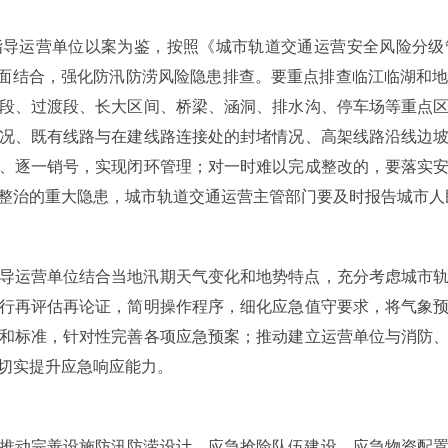
指导运营单位以案为鉴，按照《城市轨道交通运营安全风险分级
、点面结合，强化防汛防涝风险隐患排查。要重点排查临江临湖和
段、过渡段、长大区间、桥梁、涵洞、排水沟、停车场等重点
况、既有线路与在建线路连接处的封堵情况、高架线路沿线边
、逐一销号，实现闭环管理；对一时难以完成整改的，要落实
整治的重大隐患，城市轨道交通运营主管部门要及时报告城市人
导运营单位结合当地汛期天气变化和地势特点，充分考虑城市
行再评估再论证，简明操作程序，细化应急值守要求，将气象
和标准，针对性完善各项应急预案；推动建立运营单位与消防
切实提升应急响应能力。
推动完善设施防汛防涝设计、应急抢险队伍建设、应急物资配