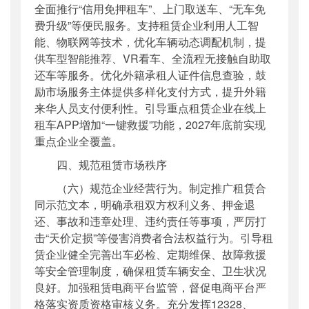
全面推行“信用免押租车”、上门取送车、“无车免
费升级”等便民服务。支持租赁企业利用人工智
能、物联网等技术，优化车辆动态调配机制，提
供车型智能推荐、VR看车、全流程无接触自助取
还车等服务。优化外籍承租人证件信息查验，鼓
励市场服务主体提供多样化支付方式，提升外籍
来华人员支付便利性。引导重点租赁企业在线上
租车APP增加“一键救援”功能，2027年底前实现
重点企业全覆盖。
四、规范租赁市场秩序
（六）规范企业经营行为。制定推广租赁合
同示范文本，明确承租双方权利义务、押金退
还、事故和违章处理、违约责任等事项，严厉打
击“天价定损”等侵害消费者合法权益行为。引导租
赁企业健全完善出车必检、定期维保、故障救援
等安全管理制度，确保租赁车辆安全、卫生状况
良好。加强租赁电商平台监管，督促电商平台严
格落实资质资格审核义务。充分发挥12328、