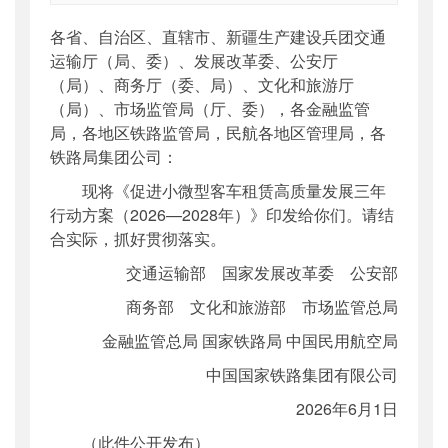
索引号
：
000019713O09/2026-00022
各省、自治区、直辖市、新疆生产建设兵团交通
公开日期
：
2026年06月05日
运输厅（局、委）、发展改革委、公安厅
主题词
：
小微型客车租赁;三年行动方案
（局）、商务厅（委、局）、文化和旅游厅
机构分类
：
运输服务司
（局）、市场监管局（厅、委），各金融监管
主题分类
：
其他政策性文件
局，各地区铁路监管局，民航各地区管理局，各
公文类型
：
部文件
铁路局集团公司：
现将《促进小微型客车租赁高质量发展三年
行动方案（2026—2028年）》印发给你们。请结
合实际，抓好贯彻落实。
交通运输部 国家发展改革委 公安部
商务部 文化和旅游部 市场监管总局
金融监管总局 国家铁路局 中国民用航空局
中国国家铁路集团有限公司
2026年6月1日
（此件公开发布）