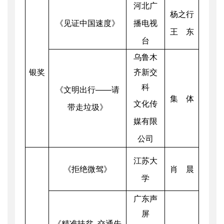
河北广
杨之行
《见证中国速度》
播电视
王 东
台
乌鲁木
银奖
齐新交
科
《文明出行——请
集 体
文化传
带走垃圾》
媒有限
公司
江苏大
《拒绝微驾》
肖 晨
学
广东声
屏
《精准扶贫 交通先