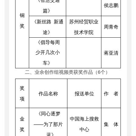
侯志鹏
篇》
铜
《新丝路 新通
苏州经贸职业
奖
周青奇
途》
技术学院
《倡导每周
少开几次小
蒋亚清
车》
二、业余创作组视频类获奖作品（6个）
奖
作品名称
报送单位
作 者
项
《同心逐梦
金
中国海上搜救
——为了那片
集 体
奖
中心
蓝》