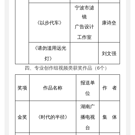
宁波市滤
镜
《以步代车》
康诗垒
广告设计
工作室
《请勿滥用远光
刘文强
灯》
四、专业创作组视频类获奖作品（6个）
报送单
奖项
作品名称
作 者
位
湖南广
金奖
《时代的半径》
播电视
集 体
台