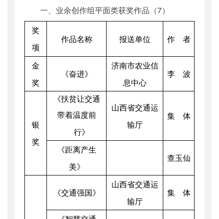
一、业余创作组平面类获奖作品（7）
奖
作品名称
报送单位
作 者
项
金
济南市农业信
《奋进》
李 波
奖
息中心
《扶贫让交通
山西省交通运
带着温度前
集 体
银
输厅
行》
奖
《距离产生
查玉仙
美》
山西省交通运
《交通强国》
集 体
输厅
《智慧交通