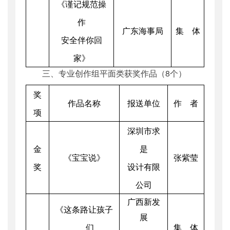
《谨记规范操
作
广东海事局
集 体
安全伴你回
家》
三、专业创作组平面类获奖作品（8个）
奖
作品名称
报送单位
作 者
项
深圳市求
金
是
《宝宝说》
张紫莹
奖
设计有限
公司
广西新发
《这条路让孩子
展
们
集 体