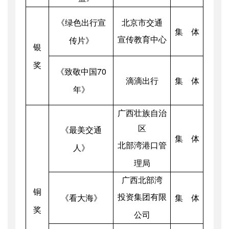
《绿色出行宣
北京市交通
集 体
宣传教育中心
传片》
银
奖
《致敬中国70
滴滴出行
集 体
年》
广西壮族自治
区
《最美交通
集 体
北部湾港口管
人》
理局
广西北部湾
铜
投资集团有限
《看大海》
集 体
奖
公司