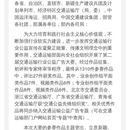
各省、自治区、直辖市、新疆生产建设兵团及计
公开日期
：
2020年10月19日
划单列市、经济特区交通运输厅（局、委），中
主题词
：
交通运输;公益广告;获奖名单
国远洋海运、招商局、中国交通建设集团，部管
机构分类
：
政策研究室
各社团，部属各单位，部内各司局：
主题分类
：
其他
为大力培育和践行社会主义核心价值观，不
公文类型
：
部办公厅函
断加强行业软实力建设，进一步发挥交通运输行
业公益宣传在凝聚正能量、传播文明理念中的重
要作用，交通运输部面向全社会组织开展了第二
届交通运输行业公益广告大赛。经过作品征集、
初评和专家终审等程序，最终从1310件参赛作品
中，评出27件获奖作品。其中，业余创作组平面
类作品7件、视频类作品6件；专业创作组平面类
作品8件、视频类作品6件。北京市交通委员会、
浙江省交通运输厅、广东省交通运输厅、青海省
交通运输厅获“交通公益先锋组织奖”。相关优秀作
品将同步纳入交通运输公益广告专题（可在交通
运输部门户网站首页“专题”中查阅）。
本次大赛的参赛作品主题突出、立意新颖、