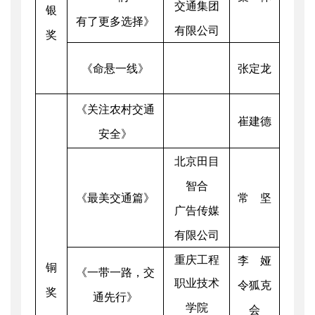
交通集团
银
有了更多选择》
有限公司
奖
《命悬一线》
张定龙
《关注农村交通
崔建德
安全》
北京田目
智合
《最美交通篇》
常 坚
广告传媒
有限公司
重庆工程
李 娅
铜
《一带一路，交
职业技术
令狐克
奖
通先行》
学院
会