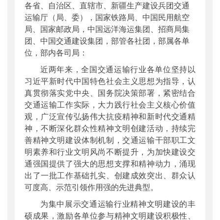
各省、自治区、直辖市、新疆生产建设兵团交通
公开日期
：
2020年12月14日
运输厅（局、委），国家铁路局、中国民用航空
主题词
：
精神文明;先进集体
局、国家邮政局，中国远洋海运集团、招商局集
机构分类
：
政策研究室
团、中国交通建设集团，部管各社团，部属各单
主题分类
：
其他
位，部内各司局：
公文类型
：
部文件
近两年来，全国交通运输行业各单位坚持以
习近平新时代中国特色社会主义思想为指导，认
真贯彻落实党中央、国务院决策部署，紧密结合
交通运输工作实际，大力践行社会主义核心价值
观，广泛宣传弘扬伟大抗疫精神和新时代交通精
神，不断深化群众性精神文明创建活动，持续完
善精神文明建设体制机制，交通运输干部职工文
明素养和行业文明风尚不断提升，为加快建设交
通强国提供了强大的思想支撑和精神动力，涌现
出了一批工作基础扎实、创建成效突出、群众认
可度高、示范引领作用强的先进典型。
为集中展示交通运输行业精神文明建设的丰
硕成果，激励各单位参与精神文明建设积极性、