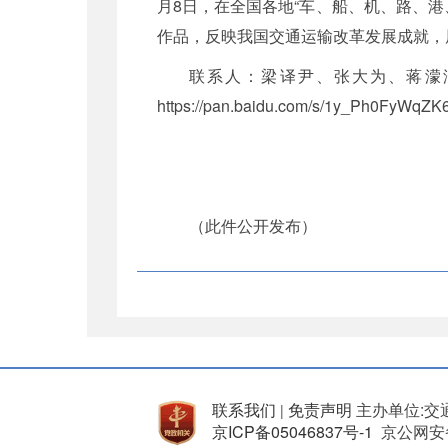
月8日，在全国各地“车、船、机、路、
作品，反映我国交通运输改革发展成就，展
联系人：梁译尹、张大为、蒋濛濛，电话：0
https://pan.baidu.com/s/1y_Ph0FyW
（此件公开发布）
联系我们
免责声明
主办单位:交
|
京ICP备05046837号-1
京公网安备 