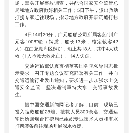
场，牵头开展事故调查，并配合国家安全监管总
局和地方政府做好相关工作；5日下午，派出救助
打捞专家赶往现场，指导地方政府开展沉船打捞
工作。
4日14时20分，广元船舶公司所属客船“川广
元客1008”轮（钢质，船长13米，核定载客42
人）在白龙湖库区翻沉，船上共18人，其中4人获
救（1人抢救无效死亡）、14人失踪。
交通运输部认真贯彻落实国务院领导同志批
示要求，召开专题会议研究部署有关工作，并向
交通运输行业发出通知，要求进一步加强水上交
通安全监管，坚决遏制重特大水上交通事故发
生。
据中国交通新闻网记者了解，目前，现场已
投入搜救船舶28艘、搜救人员300余名。交通运
输部所属烟台打捞局已组织专业技术人员和潜水
打捞装备前往现场开展深水救援。