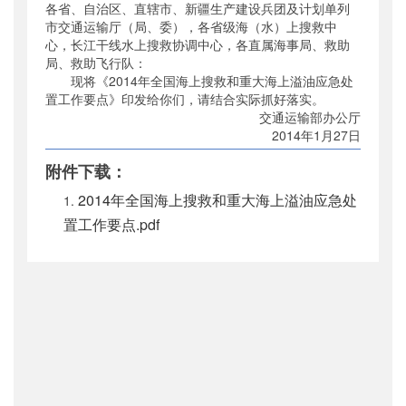
各省、自治区、直辖市、新疆生产建设兵团及计划单列
公开日期
：
2014年01月27日
市交通运输厅（局、委），各省级海（水）上搜救中
主题词
：
心，长江干线水上搜救协调中心，各直属海事局、救助
搜救;;溢油;;要点
局、救助飞行队：
机构分类
：
中国海上搜救中心
现将《2014年全国海上搜救和重大海上溢油应急处
主题分类
：
应急管理
置工作要点》印发给你们，请结合实际抓好落实。
公文类型
：
部办公厅文件
交通运输部办公厅
2014年1月27日
附件下载：
2014年全国海上搜救和重大海上溢油应急处
置工作要点.pdf