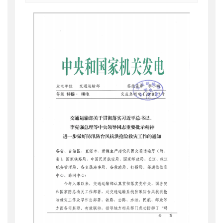
索引号
：
000019713O15/2018-01542
公开日期
：
2018年07月20日
主题词
：
防汛;防台风;抗洪抢险;救灾
机构分类
：
中国海上搜救中心
主题分类
：
应急管理
公文类型
：
部明电或部办公厅明电