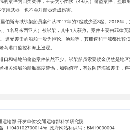
案件为四类案件，主要为小团伙（4-6人）偷盗案件，盗取
不使用武器，也不会对船员造成伤害。
斯海域绑架船员案件从2017年的7起减少至3起。2018年，
尼人、1名马来西亚人）被绑架，其中1人获救。案件主要由菲律
域。遭受袭击的船舶一般为拖轮、渔船等，其船速和干舷都比较
老岛港口监控和海上巡逻。
口和锚地的偷盗案件依然不少。绑架船员索要赎金仍然是地区
经相关海域的船舶高度警惕，加强值守，有效防范海盗袭击，遇
通运输部
开发单位:交通运输部科学研究院
11040102700014号 政府网站标识码：BM19000004