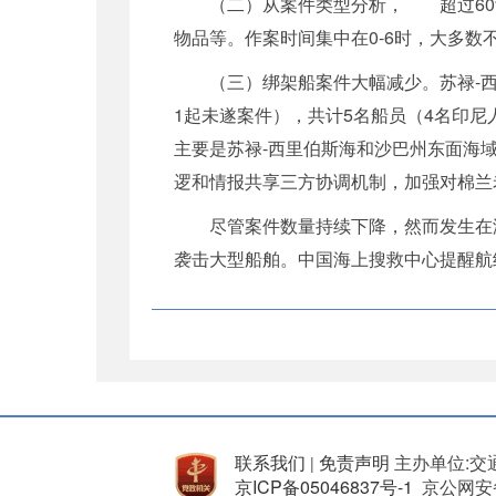
（二）从案件类型分析， 超过60%的
物品等。作案时间集中在0-6时，大多数
（三）绑架船案件大幅减少。苏禄-西里伯
1起未遂案件），共计5名船员（4名印
主要是苏禄-西里伯斯海和沙巴州东面海
逻和情报共享三方协调机制，加强对棉兰
尽管案件数量持续下降，然而发生在港
袭击大型船舶。中国海上搜救中心提醒航
联系我们
免责声明
主办单位:交
|
京ICP备05046837号-1
京公网安备 