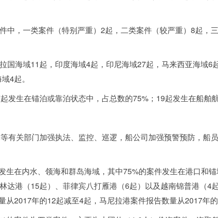
中，一类案件（特别严重）2起，二类案件（较严重）8起，三
国海域11起，印度海域4起，印尼海域27起，马来西亚海域6
海域4起。
发生在锚泊或靠泊状态中，占总数的75%；19起发生在船舶航
等有关部门加强执法、监控、巡逻，船公司加强预警预防，船员
生在内水、领海和群岛海域，其中75%的案件发生在港口和锚地
马林达港（15起）、菲律宾八打雁港（6起）以及越南锦普港（4
2017年的12起减至4起，马尼拉港案件报告数量从2017年的