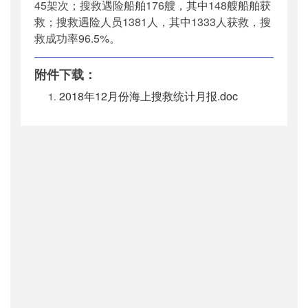
45
架次；搜救遇险船舶
176
艘，其中
148
艘船舶获
救；搜救遇险人员
1381
人，其中
1333
人
获救，搜
救成功率
96.5
%
。
附件下载：
2018年12月份海上搜救统计月报.doc