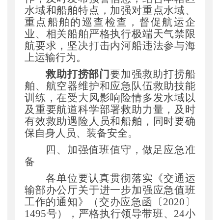
水域和船舶特点
，
加强对重点水域
、
重点船舶的巡查检查
，
督促航运企
业、相关船舶严格执行极端天气禁限
航要求
，
坚决打击内河船违法参与海
上运输行为。
救助打捞部门
要加强救助打捞船
舶、航空器维护和应急队伍救助技能
训练
，
在受大风影响险情多发水域以
及重要航道科学部署救助力量
，
及时
有效救助遇险人员和船舶
，
同时要确
保自身人员、装备安全。
四、加强值班值守
，
做足应急准
备
各单位要认真贯彻落实
《
交通运
输部办公厅关于进一步加强应急值班
工作的通知
》（
交办应急函
〔
2020
〕
1495号
），
严格执行领导带班、
24小