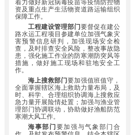
着力做好新冠病毒疫苗等疫情防控物
资及重点生产生活物资道路运输组织
保障工作。
工程建设管理部门
要督促在建公
路水运工程项目参建单位加强气象灾
害预警信息研判
，
加强现场安全检
查
，
及时排查安全风险
，
整改事故隐
患
，
强化施工作业的防寒潮防突风等
措施
，
做好施工现场和驻地安全工
作。
海上搜救部门
要加强值班值守
，
全面掌握辖区海上救助力量布局
，
及
时、科学、合理组织协调海上搜救应
急力量开展险情处置
；
加强与渔业管
理部门协调联动
，
协助做好渔船防范
寒潮大风工作。
海事部门
要加强与气象部门合
作
，
及时发布预警信息
，
结合本辖区