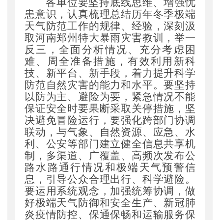
各单位要坚持底线思维、增强忧
患意识
，
认真梳理总结历年冬季极端
天气防范工作的规律、经验
，
深刻汲
取河南郑州特大暴雨灾害教训
，
举一
反三
，
全面分析情况、充分考虑困
难、周全准备措施
，
有效利用新科
技、新平台、新手段
，
着力提升科学
防范自然灾害的能力和水平。要坚持
以防为主、避险为要
，
紧急情况不能
保证安全时要果断采取关停措施
，
坚
决避免冒险运行
，
要强化跨部门协调
联动
，
与气象、自然资源、应急、水
利、公安等部门建立健全信息共享机
制
，
多渠道、广覆盖、高频次发布公
路水路通行情况和极端天气预警信
息
，
引导公众合理出行、科学避险。
要运用系统观念
，
加强统筹协调
，
做
好极端天气防御和安全生产、新冠肺
炎疫情防控、保通保畅和运输服务保