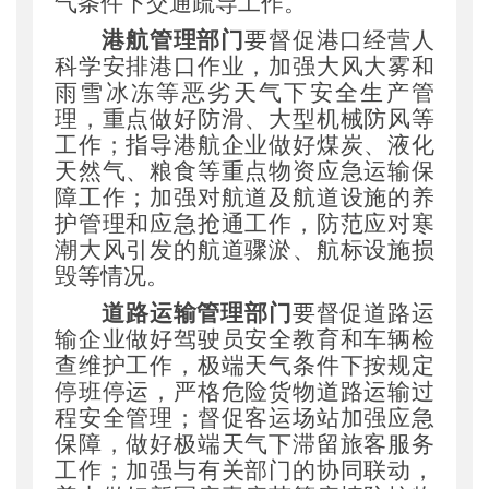
气条件下交通疏导工作。
港航管理部门
要督促港口经营人
科学安排港口作业
，
加强大风大雾和
雨雪冰冻等恶劣天气下安全生产管
理
，
重点做好防滑、大型机械防风等
工作
；
指导港航企业做好煤炭、液化
天然气、粮食等重点物资应急运输保
障工作
；
加强对航道及航道设施的养
护管理和应急抢通工作
，
防范应对寒
潮大风引发的航道骤淤、航标设施损
毁等情况。
道路运输管理部门
要督促道路运
输企业做好驾驶员安全教育和车辆检
查维护工作
，
极端天气条件下按规定
停班停运
，
严格危险货物道路运输过
程安全管理
；
督促客运场站加强应急
保障
，
做好极端天气下滞留旅客服务
工作
；
加强与有关部门的协同联动
，