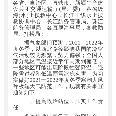
各省、自治区、直辖市、新疆生产建
公开日期
：
2021年09月28日
设兵团交通运输厅
(局、委)
，
各省级
主题词
：
防范 寒潮大风 极端天气
海
(水)上搜救中心
，
长江干线水上搜
机构分类
：
中国海上搜救中心
救协调中心
，
长江航务管理局、珠江
主题分类
：
应急管理
航务管理局
，
各直属海事局
，
各救助
公文类型
：
部明电或部办公厅明电
局、打捞局
：
据气象部门预测
，
2021
—
2022年
度冬季
，
以西北路径影响我国的冷空
气活动较为频繁
，
势力偏强
；
全国大
部分地区气温接近常年同期到偏低
，
一些地区可能出现阶段性强降温、强
降雪过程和低温雨雪冰冻灾害。为切
实做好
2021一2022年度冬季寒潮大风
等极端天气防范工作
，
现就有关事宜
通知如下
:
一、提高政治站位
，
压实工作责
任