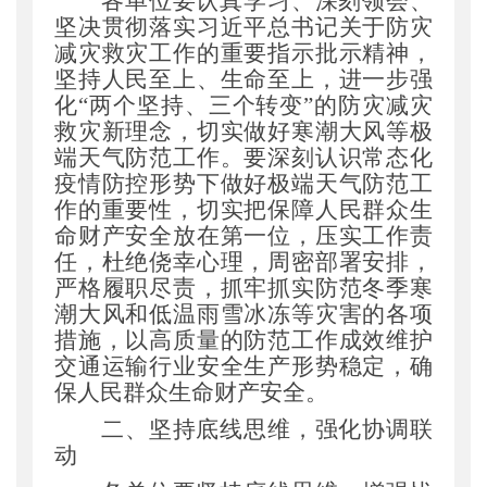
各单位要认真学习、深刻领会、
坚决贯彻落实习近平总书记关于防灾
减灾救灾工作的重要指示批示精神
，
坚持人民至上、生命至上
，
进一步强
化
“两个坚持、三个转变”的防灾减灾
救灾新理念
，
切实做好寒潮大风等极
端天气防范工作。要深刻认识常态化
疫情防控形势下做好极端天气防范工
作的重要性
，
切实把保障人民群众生
命财产安全放在第一位
，
压实工作责
任
，
杜绝侥幸心理
，
周密部署安排
，
严格履职尽责
，
抓牢抓实防范冬季寒
潮大风和低温雨雪冰冻等灾害的各项
措施
，
以高质量的防范工作成效维护
交通运输行业安全生产形势稳定
，
确
保人民群众生命财产安全。
二、坚持底线思维
，
强化协调联
动