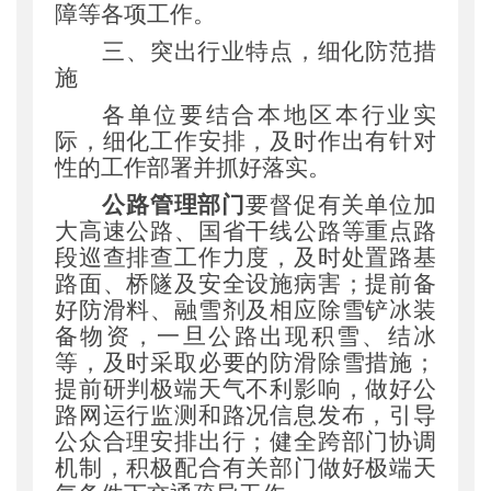
障等各项工作。
三、突出行业特点
，
细化防范措
施
各单位要结合本地区本行业实
际
，
细化工作安排
，
及时作出有针对
性的工作部署并抓好落实。
公路管理部门
要督促有关单位加
大高速公路、国省干线公路等重点路
段巡查排查工作力度
，
及时处置路基
路面、桥隧及安全设施病害
；
提前备
好防滑料、融雪剂及相应除雪铲冰装
备物资
，
一旦公路出现积雪、结冰
等
，
及时采取必要的防滑除雪措施
；
提前研判极端天气不利影响
，
做好公
路网运行监测和路况信息发布
，
引导
公众合理安排出行
；
健全跨部门协调
机制
，
积极配合有关部门做好极端天