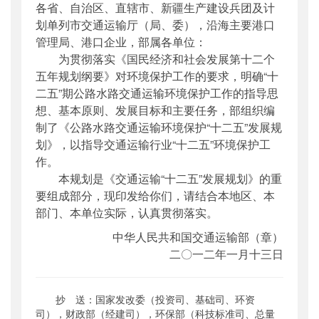
各省、自治区、直辖市、新疆生产建设兵团及计
公开日期
：
2012年02月01日
划单列市交通运输厅（局、委），沿海主要港口
主题词
：
交通运输;环境保护;发展规划
管理局、港口企业，部属各单位：
机构分类
：
综合规划司
为贯彻落实《国民经济和社会发展第十二个
主题分类
：
综合规划
五年规划纲要》对环境保护工作的要求，明确“十
公文类型
：
部文件
二五”期公路水路交通运输环境保护工作的指导思
想、基本原则、发展目标和主要任务，部组织编
制了《公路水路交通运输环境保护“十二五”发展规
划》，以指导交通运输行业“十二五”环境保护工
作。
本规划是《交通运输“十二五”发展规划》的重
要组成部分，现印发给你们，请结合本地区、本
部门、本单位实际，认真贯彻落实。
中华人民共和国交通运输部（章）
二〇一二年一月十三日
抄 送：国家发改委（投资司、基础司、环资
司），财政部（经建司），环保部（科技标准司、总量