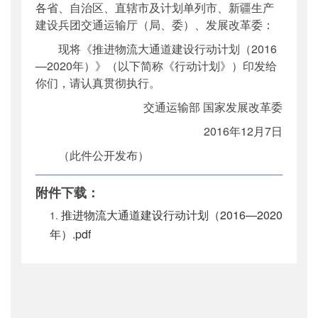
各省、自治区、直辖市及计划单列市、新疆生产
公开日期
：
2016年12月07日
建设兵团交通运输厅（局、委）、发展改革委：
主题词
：
物流;行动计划
现将《推进物流大通道建设行动计划（2016
机构分类
：
综合规划司
—2020年）》（以下简称《行动计划》）印发给
主题分类
：
综合规划
你们，请认真贯彻执行。
公文类型
：
部文件
交通运输部 国家发展改革委
2016年12月7日
（此件公开发布）
附件下载：
推进物流大通道建设行动计划（2016—2020
年）.pdf