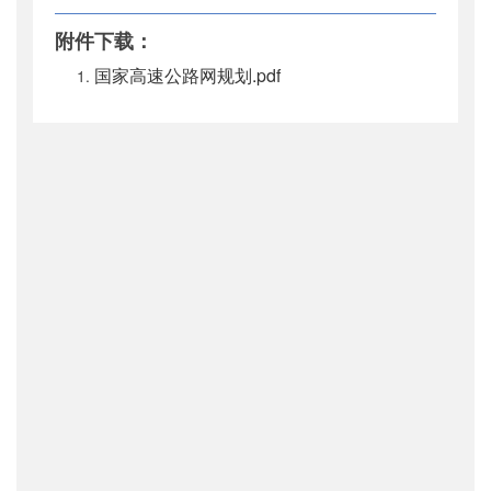
主题词
：
国家;高速公路网;规划;通知
附件下载：
机构分类
：
综合规划司
国家高速公路网规划.pdf
主题分类
：
综合规划
公文类型
：
部文件