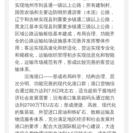
实现地州市到县通一级以上公路；所有建制村、
国营农场和主要边防哨所通沥青（水泥）公路，
辽宁和吉林实现县到重要乡镇通二级以上公路，
黑龙江基本实现县到重要乡镇通三级以上公路；
区域公路运输枢纽基本建成，布局合理、功能齐
全的公路运输站场设施基本完善并发挥整体作
用；客运实现高速化和舒适化，货运实现专业化
和规模化，运输组织管理初步实现信息化和智能
化，运输市场规范有序，形成比较完善的客货运
输体系。
沿海港口——形成布局科学、结构合理、层
次分明、功能完善的现代化港口群；港口货物综
合通过能力达到7.5亿吨左右，适当超前于腹地经
济社会发展需要；沿海港口集装箱码头通过能力
达到2700万TEU左右；形成便捷、高效、现代化
的集装箱、外贸进口原油和铁矿石、散粮运输及
物流服务体系，充分满足地区经济和社会发展对
港口的要求；配合大连国际航运中心建设，大连