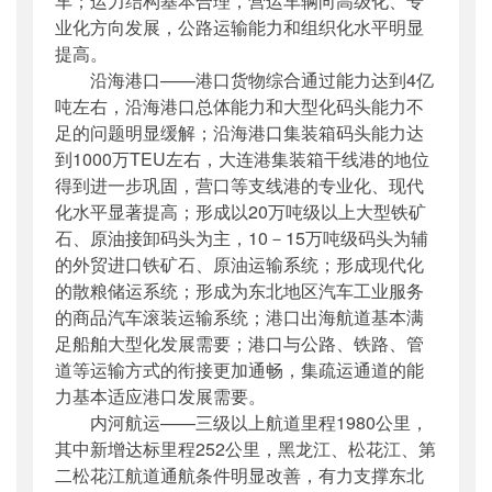
车；运力结构基本合理，营运车辆向高级化、专
业化方向发展，公路运输能力和组织化水平明显
提高。
沿海港口——港口货物综合通过能力达到4亿
吨左右，沿海港口总体能力和大型化码头能力不
足的问题明显缓解；沿海港口集装箱码头能力达
到1000万TEU左右，大连港集装箱干线港的地位
得到进一步巩固，营口等支线港的专业化、现代
化水平显著提高；形成以20万吨级以上大型铁矿
石、原油接卸码头为主，10－15万吨级码头为辅
的外贸进口铁矿石、原油运输系统；形成现代化
的散粮储运系统；形成为东北地区汽车工业服务
的商品汽车滚装运输系统；港口出海航道基本满
足船舶大型化发展需要；港口与公路、铁路、管
道等运输方式的衔接更加通畅，集疏运通道的能
力基本适应港口发展需要。
内河航运——三级以上航道里程1980公里，
其中新增达标里程252公里，黑龙江、松花江、第
二松花江航道通航条件明显改善，有力支撑东北