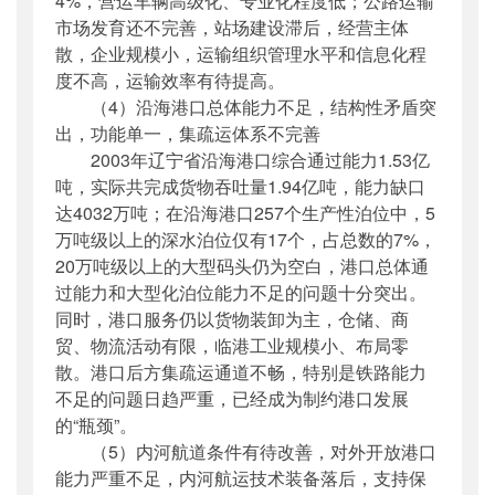
4%，营运车辆高级化、专业化程度低；公路运输
市场发育还不完善，站场建设滞后，经营主体
散，企业规模小，运输组织管理水平和信息化程
度不高，运输效率有待提高。
（4）沿海港口总体能力不足，结构性矛盾突
出，功能单一，集疏运体系不完善
2003年辽宁省沿海港口综合通过能力1.53亿
吨，实际共完成货物吞吐量1.94亿吨，能力缺口
达4032万吨；在沿海港口257个生产性泊位中，5
万吨级以上的深水泊位仅有17个，占总数的7%，
20万吨级以上的大型码头仍为空白，港口总体通
过能力和大型化泊位能力不足的问题十分突出。
同时，港口服务仍以货物装卸为主，仓储、商
贸、物流活动有限，临港工业规模小、布局零
散。港口后方集疏运通道不畅，特别是铁路能力
不足的问题日趋严重，已经成为制约港口发展
的“瓶颈”。
（5）内河航道条件有待改善，对外开放港口
能力严重不足，内河航运技术装备落后，支持保