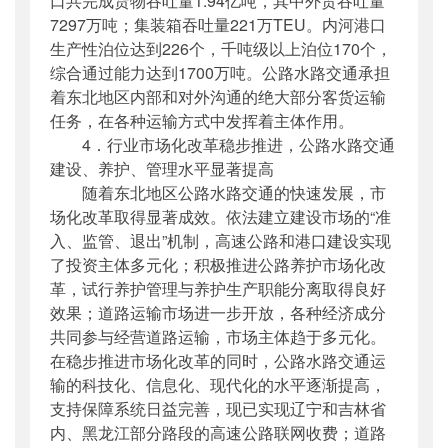
口共完成货物吞吐量1.94亿吨，其中外贸吞吐量
7297万吨；集装箱吞吐量221万TEU。内河港口
生产性泊位达到226个，千吨级以上泊位170个，
综合通过能力达到1700万吨。公路水路交通承担
着东北地区内部和对外沟通的绝大部分客货运输
任务，在各种运输方式中发挥着主体作用。
4．行业市场化改革稳步推进，公路水路交通
建设、养护、管理水平显著提高
随着东北地区公路水路交通的快速发展，市
场化改革取得显著成效。依法建立建设市场的“准
入、监管、退出”机制，高速公路和港口建设实现
了投资主体多元化；积极推进公路养护市场化改
革，试行养护管理与养护生产职能分离取得良好
效果；道路运输市场进一步开放，各种
经济成分
共同参与经营道路运输，市场主体趋于多元化。
在稳步推进市场化改革的同时，公路水路交通运
输的科技化、信息化、现代化的水平逐渐提高，
支持保障系统日益完善，现已实现辽宁和吉林省
内、黑龙江部分路段的高速公路联网收费；道路