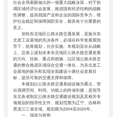
社会全局着眼做出的一项重大战略决策，对于协
主题词
：
印发;;规划;;纲要 通知
调区域经济社会发展，推进国有经济结构的战略
机构分类
：
综合规划司
性调整，提高我国产业和企业的国际竞争力，维
主题分类
：
综合规划
护社会稳定和保障国防安全，都具有十分重要的
公文类型
：
部文件
意义。
加快东北地区公路水路交通发展，是振兴东
北老工业基地的先决条件，必须在科学发展观指
导下，统筹规划，分步实施。本规划旨在从战略
上、总体上谋划未来东北地区公路水路交通发展
的方向、目标、重点和措施，以区域公路水路交
通的整合推进区域综合交通一体化，为东北老工
业基地的振兴和实现全面建设小康社会发展目
标，提供可靠的交通支撑和保障。
本规划以公路水路交通基础设施为重点，突
出强调空间、时间、功能上的跨省衔接，是指导
东北各省制定公路水路交通建设规划及其相关专
项规划的指导性文件。规划范围为辽宁、吉林和
黑龙江三省全域。规划期为2004至2020年。
一、现状与形势