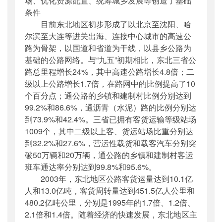
场、优化资源配置、统筹城乡发展等创造了基础
条件
目前东北地区初步形成了以北京至沈阳、哈
尔滨至大连等进关出海、连接中心城市的高速公
路为骨架，以国道和省道为干线，以县乡公路为
基础的公路网络。与“九五”初期相比，东北三省公
路总里程增长24%，其中高速公路增长4.8倍；二
级以上公路增长1.7倍，在路网中的比例提高了10
个百分点；通公路的乡镇和建制村比例分别达到
99.2%和86.6%，通沥青（水泥）路的比例分别达
到73.9%和42.4%。三省已拥有客货运输等级站场
1009个，其中二级以上客、货运站场比重分别达
到32.2%和27.6%，营运性载货和载客汽车分别突
破50万辆和20万辆，通公路的乡镇和建制村客运
班车通达率分别达到99.8%和95.6%。
2003年，东北地区公路客货运量达到10.1亿
人和13.0亿吨，客货周转量达到451.5亿人公里和
480.2亿吨公里，分别是1995年的1.7倍、1.2倍、
2.1倍和1.4倍。随着经济的快速发展，东北地区主