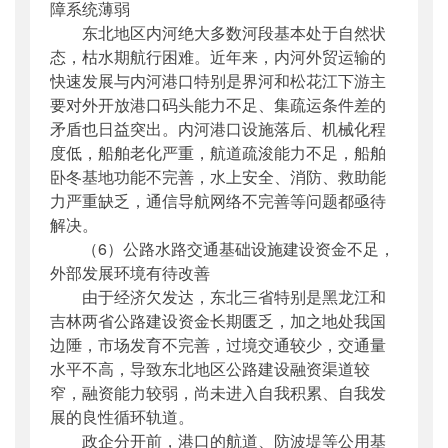
障系统薄弱
东北地区内河绝大多数河段基本处于自然状
态，枯水期航行困难。近年来，内河外贸运输的
快速发展与内河港口特别是界河和松花江下游主
要对外开放港口码头能力不足、集疏运条件差的
矛盾也日益突出。内河港口设施落后、机械化程
度低，船舶老化严重，航道疏浚能力不足，船舶
卧冬基地功能不完善，水上安全、消防、救助能
力严重缺乏，通信导航网络不完善等问题都亟待
解决。
（6）公路水路交通基础设施建设资金不足，
外部发展环境有待改善
由于经济欠发达，东北三省特别是黑龙江和
吉林两省公路建设资金长期匮乏，加之地处我国
边陲，市场发育不完善，过境交通较少，交通量
水平不高，导致东北地区公路建设融资渠道较
窄，融资能力较弱，尚未进入自我积累、自我发
展的良性循环轨道。
政企分开前，港口的航道、防波堤等公用基