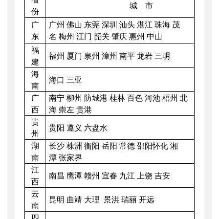
城
市
份
广
广州
佛山
东莞
深圳
汕头
湛江
珠海
茂
东
名
梅州
江门
韶关
肇庆
惠州
中山
福
福州
厦门
泉州
漳州
南平
龙岩
三明
建
海
海口
三亚
南
广
南宁
柳州
防城港
桂林
百色
河池
梧州
北
西
海
崇左
贵港
贵
贵阳
遵义
六盘水
州
湖
长沙
株洲
衡阳
岳阳
常德
邵阳
怀化
湘
南
潭
张家界
江
南昌
鹰潭
赣州
宜春
九江
上饶 吉安
西
云
昆明
曲靖
大理
景洪
瑞丽
开远
南
四