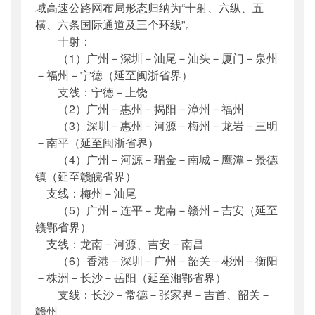
域高速公路网布局形态归纳为“十射、六纵、五
横、六条国际通道及三个环线”。
十射：
（1）广州－深圳－汕尾－汕头－厦门－泉州
－福州－宁德（延至闽浙省界）
支线：宁德－上饶
（2）广州－惠州－揭阳－漳州－福州
（3）深圳－惠州－河源－梅州－龙岩－三明
－南平（延至闽浙省界）
（4）广州－河源－瑞金－南城－鹰潭－景德
镇（延至赣皖省界）
支线：梅州－汕尾
（5）广州－连平－龙南－赣州－吉安（延至
赣鄂省界）
支线：龙南－河源、吉安－南昌
（6）香港－深圳－广州－韶关－彬州－衡阳
－株洲－长沙－岳阳（延至湘鄂省界）
支线：长沙－常德－张家界－吉首、韶关－
赣州