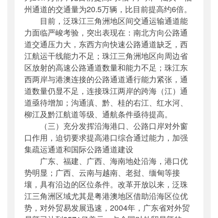
州通道的交通量为20.5万辆，比目前提高约6倍。
目前，泛珠江三角洲地区间交通运输通道能
力面临严峻考验，突出表现在：南北方向公路通
道交通压力大，东西方向快速公路通道缺乏，西
江航运干线能力不足；珠江三角洲地区向周边省
区放射的高速公路通道数量和能力不足；珠江东
西两岸与港澳连接的公路通道通行能力紧张，通
道数量仍显不足，连接珠江两岸的跨海（江）通
道亟待增加；沟通滇、黔、桂的右江、红水河、
柳江及黔江航道等级、通航条件亟待提高。
（三）充分发挥沿海港口、公路口岸对外窗
口作用，迫切要求提高港口综合通过能力，加强
集疏运通道和国际公路通道建设
广东、福建、广西、海南地处沿海，港口优
势明显；广西、云南与越南、老挝、缅甸等接
壤，具有沿边的区位条件。改革开放以来，泛珠
江三角洲区域尤其是粤港澳地区借助沿海区位优
势，对外贸易发展迅速，2004年，广东省对外贸