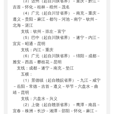
（3）达州（起自川陕省界）－重庆－黔江－
吉首－怀化－桂林－梧州－茂名
（4）广元（起自川甘省界）－南充－重庆－
遵义－贵阳－麻江－都匀－河池－南宁－钦州－
北海－湛江
支线：钦州－崇左－富宁
（5）巴中（起自川陕省界）－遂宁－内江－
宜宾－昭通－昆明
支线：内江－重庆
（6）广元（起自川陕省界）－绵阳－成都－
雅安－西昌－攀枝花－昆明
支线：成都－遂宁－南充－垫江
五横：
（1）景德镇（起自赣皖省界）－九江－咸宁
－岳阳－常德－吉首－遵义－毕节－六盘水－曲
靖－昆明
支线：六盘水－兴义
（2）上饶（起自赣浙省界）－鹰潭－南昌－
宜春－株洲－长沙－湘潭－邵阳－怀化－麻江－