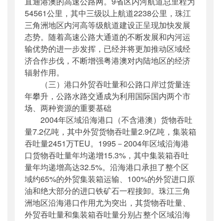
直通港澳的高速公路网。9省区内河航道总里程为
54561公里，其中三级以上航道2238公里，珠江
三角洲地区内河高等级航道建设正呈现加快发展
态势。随着高速公路大通道的不断发展和内河运
输优势的进一步发挥，已经并将更加推动区域经
济合作步伐，不断增强粤港澳对内陆地区的经济
辐射作用。
（三）港口外贸吞吐量和公路口岸过货量连
年攀升，公路水路交通成为利用国际国内两个市
场、两种资源的重要基础
2004年区域沿海港口（不含港澳）货物吞吐
量7.2亿吨，其中外贸货物吞吐量2.9亿吨，集装箱
吞吐量2451万TEU。1995－2004年区域沿海港
口货物吞吐量年均递增15.3%，其中集装箱吞吐
量年均递增高达32.5%。沿海港口承担了整个区
域约65%的外贸集装箱运输、100%的外贸进口原
油和绝大部分的进口铁矿石一程接卸。珠江三角
洲地区沿海港口作用尤为突出，其货物吞吐量、
外贸吞吐量和集装箱吞吐量分别占整个区域沿海