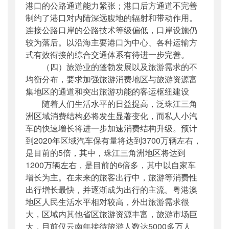
港口的公路通道能力紧张；港口后方通道不完善
制约了港口对内陆深远腹地的辐射和带动作用。
连接公路口岸的公路技术等级偏低，口岸设施仍
较为落后。以沿海主要港口为中心、各种运输方
式有效衔接的综合交通体系有待进一步完善。
（四）旅游业的蓬勃发展以及旅游需求的不
均衡分布，要求加强旅游消费地区与旅游资源富
集地区的通道和突出旅游功能的客运枢纽建设
随着人们生活水平的日益提高，泛珠江三角
洲区域消费结构必将发生显著变化，而私人小汽
车的快速增长将进一步加速消费结构升级。预计
到2020年区域汽车保有量将达到3700万辆左右，
是目前的5倍，其中，珠江三角洲地区将达到
1200万辆左右，是目前的6倍多，其中以自家车
增长为主。在未来的旅客出行中，旅游等消费性
出行增长最快，并逐渐成为出行的主流。粤港澳
地区人民生活水平相对较高，外出旅游需求很
大，区域内其他省区旅游资源丰富，旅游市场巨
大，目前仅云南年接待旅游人数达5000多万人