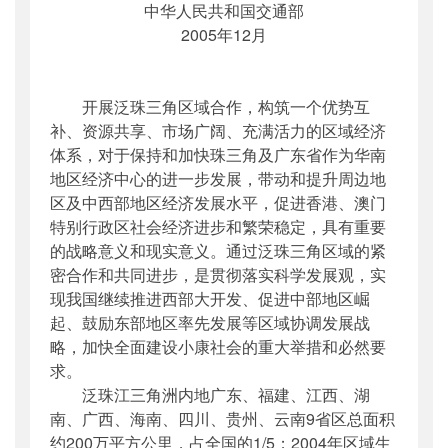
中华人民共和国交通部
公开日期
：
2005年12月30日
2005年12月
主题词
：
规划纲要
机构分类
：
综合规划司
主题分类
：
综合规划
开展泛珠三角区域合作，构筑一个优势互
公文类型
：
部文件
补、资源共享、市场广阔、充满活力的区域经济
体系，对于保持和加快珠三角及广东省作为华南
地区经济中心的进一步发展，带动和提升周边地
区及中西部地区经济发展水平，促进香港、澳门
特别行政区社会经济进步和繁荣稳定，具有重要
的战略意义和现实意义。通过泛珠三角区域的紧
密合作和共同进步，是贯彻落实科学发展观，实
现我国继续推进西部大开发、促进中部地区崛
起、鼓励东部地区率先发展等区域协调发展战
略，加快全面建设小康社会的重大举措和必然要
求。
泛珠江三角洲内地广东、福建、江西、湖
南、广西、海南、四川、贵州、云南9省区总面积
约200万平方公里，占全国的1/5；2004年区域生