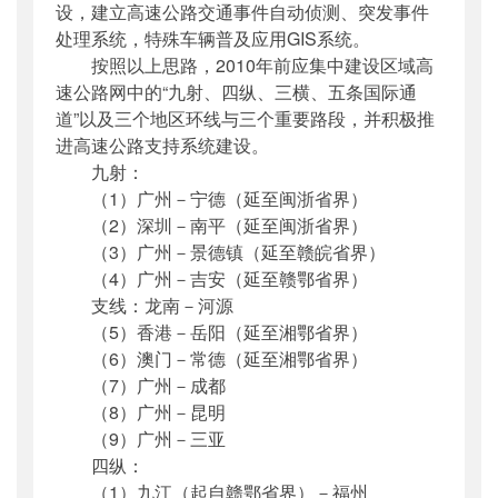
设，建立高速公路交通事件自动侦测、突发事件
处理系统，特殊车辆普及应用GIS系统。
按照以上思路，2010年前应集中建设区域高
速公路网中的“九射、四纵、三横、五条国际通
道”以及三个地区环线与三个重要路段，并积极推
进高速公路支持系统建设。
九射：
（1）广州－宁德（延至闽浙省界）
（2）深圳－南平（延至闽浙省界）
（3）广州－景德镇（延至赣皖省界）
（4）广州－吉安（延至赣鄂省界）
支线：龙南－河源
（5）香港－岳阳（延至湘鄂省界）
（6）澳门－常德（延至湘鄂省界）
（7）广州－成都
（8）广州－昆明
（9）广州－三亚
四纵：
（1）九江（起自赣鄂省界）－福州