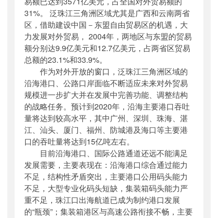
易额已达到3571亿美元，占全国对外贸易额的
31%。 泛珠江三角洲区域尤其是广西和云南两省
区，借助建设中国－东盟自由贸易区的机遇，大
力发展对外贸易， 2004年，两地区与东盟的贸易
额分别达9.9亿美元和12.7亿美元，占两省区贸易
总额的23.1%和33.9%。
作为对外开放的窗口，泛珠江三角洲区域的
沿海港口、公路口岸面临不断适应未来对外贸易
规模进一步扩大并在发展中完善功能、调整结构
的战略任务。预计到2020年，沿海主要港口吞吐
量将达到较高水平，其中广州、深圳、珠海、湛
江、汕头、厦门、福州、防城港及海口等主要港
口的吞吐量将达到15亿吨左右。
目前沿海港口、国际公路通道还远不能满足
发展需要，主要表现在：沿海港口综合通过能力
不足，结构性矛盾突出，主要港口公用码头能力
不足，大型专业化码头短缺，集装箱码头能力严
重不足，珠江口出海航道已成为制约港口发展
的“瓶颈”；集装箱港区与高速公路衔接不畅，主要