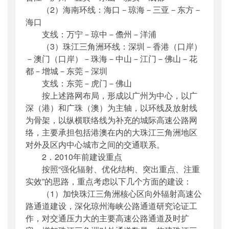
（2）海南环线：海口－琼海－三亚－东方－
海口
支线：万宁－琼中－儋州－洋浦
（3）珠江三角洲环线：深圳－香港（口岸）
－澳门（口岸）－珠海－中山－江门－佛山－花
都－增城－东莞－深圳
支线：东莞－虎门－佛山
按上述路网布局，形成以广州为中心，以广
深（港）和广珠（澳）为主轴，以环线及放射线
为骨架，以纵横联络线为补充的城际高速公路网
络，主要承担包括港澳在内的大珠江三角洲地区
对外及区内中心城市之间的交通联系。
2．2010年前建设重点
按照“强化辐射、优化结构、突出重点、注重
实效”的思路，重点考虑以下几个方面的建设：
（1）加快珠江三角洲核心区向外辐射高速公
路通道建设，深化琼州海峡公路通道研究论证工
作，对交通压力大的主要高速公路通道及时扩