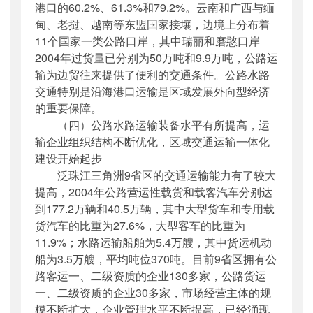
港口的60.2%、61.3%和79.2%。云南和广西与缅
甸、老挝、越南等东盟国家接壤，边境上分布着
11个国家一类公路口岸，其中瑞丽和磨憨口岸
2004年过货量已分别为50万吨和9.9万吨，公路运
输为边贸往来提供了便利的交通条件。公路水路
交通特别是沿海港口运输是区域发展外向型经济
的重要保障。
（四）公路水路运输装备水平有所提高，运
输企业组织结构不断优化，区域交通运输一体化
建设开始起步
泛珠江三角洲9省区的交通运输能力有了较大
提高，2004年公路营运性载货和载客汽车分别达
到177.2万辆和40.5万辆，其中大型货车和专用载
货汽车的比重为27.6%，大型客车的比重为
11.9%；水路运输船舶为5.4万艘，其中货运机动
船为3.5万艘，平均吨位370吨。目前9省区拥有公
路客运一、二级资质的企业130多家，公路货运
一、二级资质的企业30多家，市场经营主体的规
模不断扩大，企业管理水平不断提高，已经涌现