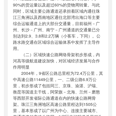
90%的货运量以及超过60%的货物周转量。与此
同时，区域主要公路通道还承担着区域内通往珠
江三角洲以及西南地区通往北部湾出海口等主要
综合运输通道上的大部分交通量，目前福州－广
州、长沙－广州、南宁－广州通道的交通量已分
别达到2.9、3.8和2.2万辆（小客车，下同）。公
路水路交通在区域综合运输体系中发挥了主导作
用。
（二）区域快速公路网络骨架初步形成，内
河高等级航道建设加快，对区域经济发展与合作
作用明显
2004年，9省区公路总里程为72.4万公里，其
中高速公路11449公里，一、二级公路6.9万公
里，初步形成了包括同三、京珠、渝湛、沪瑞、
衡昆等国道主干线，阿荣旗－北海、兰州－磨憨
等西部开发省际公路通道在内的快速公路网骨
架。珠江三角洲地区高速公路里程达到1505公
里，基本形成了以广州为中心、连接主要城市、