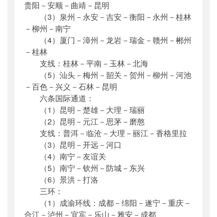
贵阳－安顺－曲靖－昆明
（3）泉州－永安－吉安－衡阳－永州－桂林
－柳州－南宁
（4）厦门－漳州－龙岩－瑞金－赣州－郴州
－桂林
支线：桂林－平南－玉林－北海
（5）汕头－梅州－韶关－贺州－柳州－河池
－百色－兴义－石林－昆明
六条国际通道：
（1）昆明－楚雄－大理－瑞丽
（2）昆明－元江－思茅－磨憨
支线：普洱－临沧－大理－丽江－香格里拉
（3）昆明－开远－河口
（4）南宁－友谊关
（5）南宁－钦州－防城－东兴
（6）景洪－打洛
三环：
（1）成渝环线：成都－绵阳－遂宁－重庆－
合江－泸州－宜宾－乐山－雅安－成都