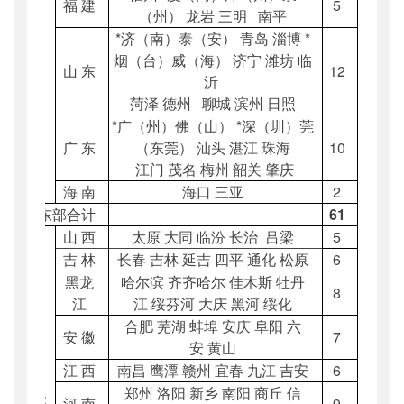
福
建
5
（州） 龙岩 三明 南平
*
济（南）泰（安） 青岛 淄博 *
烟（台）威（海） 济宁 潍坊 临
山
东
12
沂
菏泽 德州 聊城 滨州 日照
*
广（州）佛（山） *深（圳）莞
广
东
（东莞） 汕头 湛江 珠海
10
江门 茂名 梅州 韶关 肇庆
海
南
海口 三亚
2
东部合计
61
山
西
太原 大同 临汾 长治
吕梁
5
吉
林
长春 吉林 延吉 四平 通化 松原
6
黑龙
哈尔滨 齐齐哈尔 佳木斯 牡丹
8
江
江 绥芬河 大庆 黑河 绥化
合肥 芜湖 蚌埠 安庆 阜阳 六
安
徽
7
安 黄山
中
江
西
南昌 鹰潭 赣州 宜春 九江 吉安
6
郑州 洛阳 新乡 南阳 商丘 信
部
河
南
9