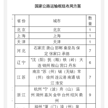
国家公路运输枢纽布局方案
地
数
省
份
城市
区
量
北
京
北京
1
上
海
上海
1
天
津
天津
1
石家庄 唐山 邯郸 秦皇岛 保
河
北
7
定 张家口 承德
*
沈（阳）抚（顺）铁（岭） 大
辽
宁
6
连 锦州 鞍山 营口 丹东
南京 *苏（州）锡（无锡）常
江
苏
（州） 徐州 连云港 南通 镇
7
江 淮安
东
杭州 *宁（波）舟（山） 温
浙
江
州 湖州 嘉兴 金华 台州 绍兴 衢
9
部
州
福州 *厦（门）漳（州）泉