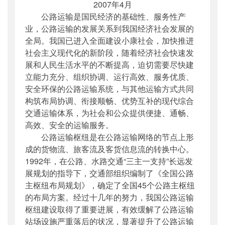
2007年4月
主题词
：
公路 运输 枢纽 规划 通知
公路运输是国民经济的基础性、服务性产
机构分类
：
综合规划司
业，公路运输的发展关系到我国经济社会发展的
主题分类
：
综合规划
全局。我国已进入全面建设小康社会，加快推进
公文类型
：
部文件
社会主义现代化的新阶段，随着经济社会快速发
展和人民生活水平的不断提高，迫切需要尽快建
立能力充分、组织协调、运行高效、服务优质、
安全环保的公路运输系统，与其他运输方式共同
构筑布局协调、衔接顺畅、优势互补的现代综合
交通运输体系，为社会和公众提供便捷、通畅、
高效、安全的运输服务。
公路运输枢纽是在公路运输网络的节点上形
成的货物流、旅客流及客货信息流的转换中心。
1992年，在公路、水路交通“三主一支持”长远发
展规划的指导下，交通部组织编制了《全国公路
主枢纽布局规划》，确定了全国45个公路主枢纽
的布局方案。经过十几年的努力，我国公路运输
枢纽建设取得了重要进展，有效缓解了公路运输
站场设施严重落后的状况，显著提升了公路运输