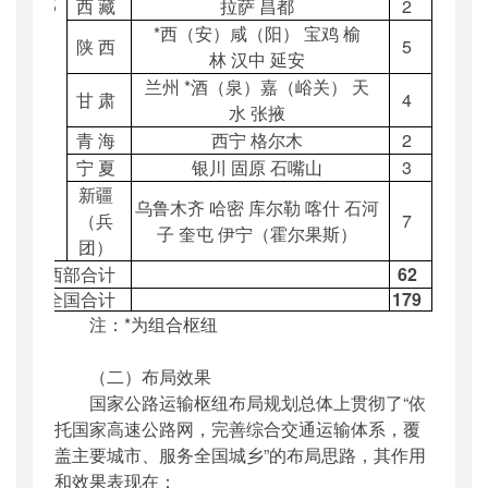
部
西
藏
拉萨 昌都
2
*
西（安）咸（阳） 宝鸡 榆
陕
西
5
林 汉中 延安
兰州 *酒（泉）嘉（峪关） 天
甘
肃
4
水 张掖
青
海
西宁 格尔木
2
宁
夏
银川 固原 石嘴山
3
新疆
乌鲁木齐 哈密 库尔勒 喀什 石河
（兵
7
子 奎屯 伊宁（霍尔果斯）
团）
西部合计
62
全国合计
179
注：
*
为组合枢纽
（二）布局效果
国家公路运输枢纽布局规划总体上贯彻了“依
托国家高速公路网，完善综合交通运输体系，覆
盖主要城市、服务全国城乡”的布局思路，其作用
和效果表现在：