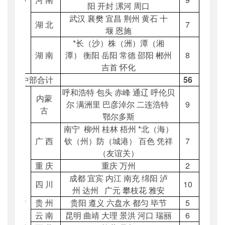
阳 开封 漯河 周口
武汉 襄樊 宜昌 荆州 黄石 十
湖
北
7
堰 恩施
*
长（沙）株（洲）潭（湘
湖
南
潭） 衡阳 岳阳 常德 邵阳 郴州
8
吉首 怀化
中部合计
56
呼和浩特 包头 赤峰 通辽 呼伦贝
内蒙
尔 满洲里 巴彦淖尔 二连浩特
9
古
鄂尔多斯
南宁 柳州 桂林 梧州 *北（海）
广
西
钦（州）防（城港） 百色 凭祥
7
（友谊关）
重
庆
重庆 万州
2
成都 宜宾 内江 南充 绵阳 泸
四
川
10
州 达州 广元 攀枝花 雅安
贵
州
贵阳 遵义 六盘水 都匀 毕节
5
西
云
南
昆明 曲靖 大理 景洪 河口 瑞丽
6