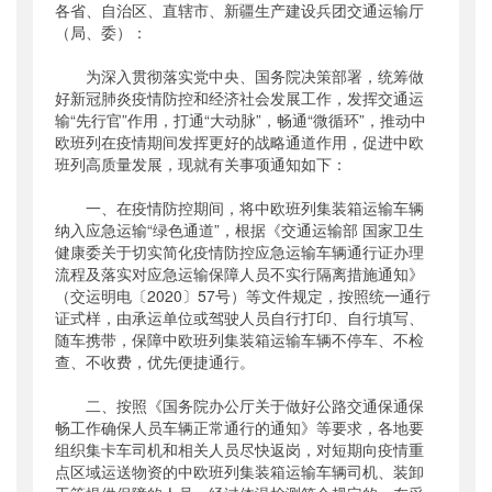
各省、自治区、直辖市、新疆生产建设兵团交通运输厅
公开日期
：
2020年02月25日
（局、委）：
主题词
：
中欧班列;运行保障
为深入贯彻落实党中央、国务院决策部署，统筹做
机构分类
：
综合规划司
好新冠肺炎疫情防控和经济社会发展工作，发挥交通运
主题分类
：
应急管理
输“先行官”作用，打通“大动脉”，畅通“微循环”，推动中
公文类型
：
部明电或部办公厅明电
欧班列在疫情期间发挥更好的战略通道作用，促进中欧
班列高质量发展，现就有关事项通知如下：
一、在疫情防控期间，将中欧班列集装箱运输车辆
纳入应急运输“绿色通道”，根据《交通运输部 国家卫生
健康委关于切实简化疫情防控应急运输车辆通行证办理
流程及落实对应急运输保障人员不实行隔离措施通知》
（交运明电〔2020〕57号）等文件规定，按照统一通行
证式样，由承运单位或驾驶人员自行打印、自行填写、
随车携带，保障中欧班列集装箱运输车辆不停车、不检
查、不收费，优先便捷通行。
二、按照《国务院办公厅关于做好公路交通保通保
畅工作确保人员车辆正常通行的通知》等要求，各地要
组织集卡车司机和相关人员尽快返岗，对短期向疫情重
点区域运送物资的中欧班列集装箱运输车辆司机、装卸