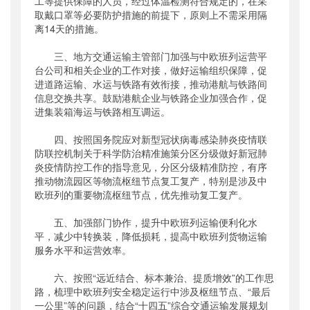
工等提供保障的人员，经过体温检测符合规定的，在采
取戴口罩等必要防护措施的前提下，原则上不需采用隔
离14天的措施。
三、地方交通运输主管部门加强与中欧班列运营平
台公司和相关企业的工作对接，做好运输组织保障，促
进道路运输、水运与铁路有效衔接，推动港航与铁路间
信息交换共享。鼓励港航企业与铁路企业加强合作，促
进集装箱海运与铁路相互调运。
四、按照国务院应对新型冠状病毒感染肺炎疫情联
防联控机制关于科学防治精准施策分区分级做好新冠肺
炎疫情防控工作的指导意见，分区分级精准防控，有序
推动物流园区等物流枢纽节点复工复产，特别是涉及中
欧班列的重要物流枢纽节点，优先推动复工复产。
五、加强部门协作，提升中欧班列运输便利化水
平，减少中转换装，降低损耗，提高中欧班列货物运输
服务水平和运营效率。
六、按照“远近结合、标本兼治、提质增效”的工作思
路，梳理中欧班列安全稳定运行中涉及枢纽节点、“最后
一公里”等的问题，结合“十四五”综合交通运输发展规划