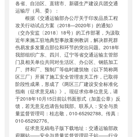
各省、自治区、直辖市、新疆生产建设兵团交通
公开日期
：
2018年09月14日
运输厅（局、委）：
主题词
：
两区三厂;标准化指南;攻关行动
根据《交通运输部办公厅关于印发品质工程
机构分类
：
安全与质量监督管理司
攻关行动试点方案（2018—2020年）的通知》
主题分类
：
公众参与
（交办安监〔2018〕18号）的工作部署，为汲取
公文类型
：
部办公厅函
近年来施工驻地典型事故案例教训，解决群死群
伤易发多发重点部位和环节的突出问题。2018年
我部组织广东、四川、辽宁等省交通运输主管部
门及相关单位共同对生活区、办公区、钢筋加工
厂、拌和厂、预制厂等临时建筑物（以下简称两
区三厂）开展了施工安全管理攻关工作，已取得
阶段性成果，形成了《两区三厂建设安全标准化
指南（征求意见稿）》。现征求你单位意见，请
于2018年10月15日前以书面形式（加盖公章）反
馈，若无意见也请告知我部。联系人：安全与质
量监督管理司：桂志敬，010-65292788。传真：
010-65292776。
征求意见稿电子版下载地址：交通运输部政
府网站——安全与质量监督管理司子站——行业