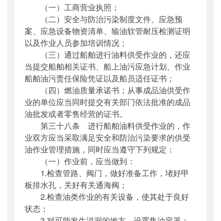
（一）工商营业执照；
（二）安全与防治污染制度文件、应急预
案、应急设备物资清单、输油软管耐压检测证明
以及作业人员参加培训情况；
（三）通过船舶进行油料供受作业的，还应
当提交船舶相关证书、船上油污应急计划、作业
船舶油污责任保险凭证以及船员适任证书；
（四）燃油质量承诺书；从事成品油供受作
业的单位应当同时提交有关部门依法批准的成品
油批发或者零售经营的证书。
第三十八条 进行船舶油料供受作业的，作
业双方应当采取满足安全和防治污染要求的供受
油作业管理措施，同时应当遵守下列规定：
（一）作业前，应当做到：
1.检查管路、阀门，做好准备工作，堵好甲
板排水孔，关好有关通海阀；
2.检查油类作业的有关设备，使其处于良好
状态；
3.对可能发生溢漏的地方，设置集油容器；