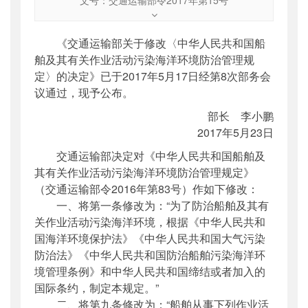
文号
：
交通运输部令2017年第15号
索引号
：
000019713O03/2017-01259
《交通运输部关于修改〈中华人民共和国船
公开日期
：
2017年06月19日
舶及其有关作业活动污染海洋环境防治管理规
主题词
：
船舶;有关作业活动;海洋环境;防治;管
定〉的决定》已于2017年5月17日经第8次部务会
理规定
议通过，现予公布。
机构分类
：
法制司
部长 李小鹏
主题分类
：
部颁规章
2017年5月23日
公文类型
：
部令
交通运输部决定对《中华人民共和国船舶及
其有关作业活动污染海洋环境防治管理规定》
（交通运输部令2016年第83号）作如下修改：
一、将第一条修改为：“为了防治船舶及其有
关作业活动污染海洋环境，根据《中华人民共和
国海洋环境保护法》《中华人民共和国大气污染
防治法》《中华人民共和国防治船舶污染海洋环
境管理条例》和中华人民共和国缔结或者加入的
国际条约，制定本规定。”
二、将第九条修改为：“船舶从事下列作业活