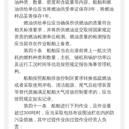
油种类、数量、密度和含硫量等内容。船舶和燃
油供给单位应当将燃油供受单证保存3年，将燃油
样品妥善保存1年。
燃油供给单位应当确保所供燃油的质量符合
相关标准要求，并将所供燃油送交取得国家规定
资质的燃油检测单位检测。燃油质量的检测报告
应当留存在作业船舶上备查。
第四十条 船舶应当在出港前将上一航次消
耗的燃料种类和数量，主机、辅机和锅炉功率以
及运行工况时间等信息按照规定报告海事管理机
构。
船舶按照船舶排放控制区要求转换低硫燃油
或者采取使用岸电、清洁能源、尾气后处理装置
等替代措施满足船舶大气排放控制要求的，应当
按照规定如实记录。
第四十一条 船舶进行下列作业，且作业量
超过300吨时，应当采取包括布设围油栏在内的防
污染措施，其中过驳作业由过驳作业经营人负
责：