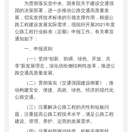
为贯彻落实党中央、国务院关于建设交通强
公开日期
：
2020年04月01日
国的决策部署，进一步推动公路交通高质量发
主题词
：
公路工程;行业标准;定额;项目申报
展，切实发挥技术标准的引领支撑作用，根据公
机构分类
：
水运局
路工程建设发展实际需求，现组织开展2021年度
主题分类
：
标准
公路工程行业标准（定额）申报工作。有关事宜
公文类型
：
部办公厅函
通知如下：
一、申报原则
（一）坚持“创新、协调、绿色、开放、共
享”新发展理念，深化供给侧结构性改革，推进公
路交通高质量发展。
（二）贯彻落实《交通强国建设纲要》，推
动构建安全、便捷、高效、绿色、经济的现代化
公路交通。
（三）注重解决公路工程的共性和短板问
题，注重提高公路工程技术水平，满足公路工程
建设、管理、养护、运营的发展需求。
（四）注重创新驱动转变，积极采用新技