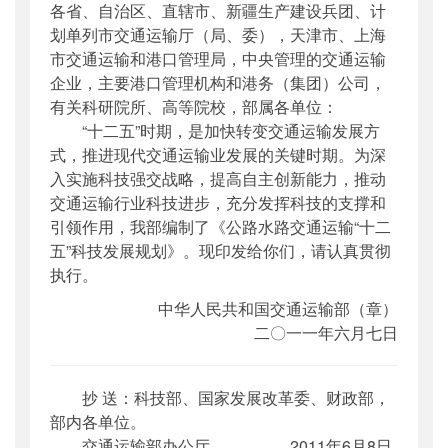
各省、自治区、直辖市、新疆生产建设兵团、计
公开日期
：
2011年07月24日
划单列市交通运输厅（局、委），天津市、上海
主题词
：
交通运输;科技;发展规划
市交通运输和港口管理局，中央管理的交通运输
机构分类
：
科技司
企业，主要港口管理机构和港务（集团）公司，
主题分类
：
综合规划
有关科研院所、高等院校，部属各单位：
公文类型
：
部文件
“十二五”时期，是加快转变交通运输发展方
式，推进现代交通运输业发展的关键时期。为深
入实施科技强交战略，提高自主创新能力，推动
交通运输行业科技进步，充分发挥科技的支撑和
引领作用，我部编制了《公路水路交通运输“十二
五”科技发展规划》。现印发给你们，请认真贯彻
执行。
中华人民共和国交通运输部（章）
二〇一一年六月七日
抄 送：科技部、国家发展改革委、财政部，
部内各单位。
交通运输部办公厅 2011年6月8日