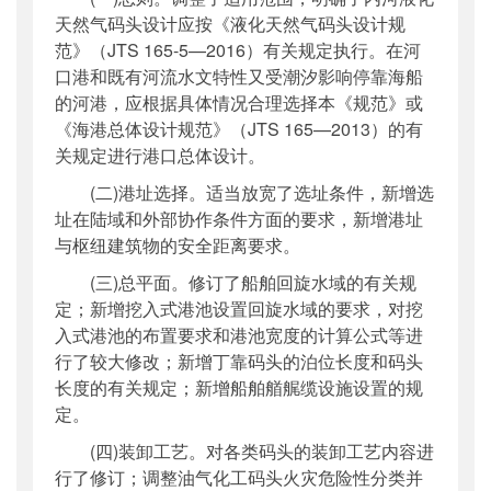
天然气码头设计应按《液化天然气码头设计规
范》（JTS 165-5—2016）有关规定执行。在河
口港和既有河流水文特性又受潮汐影响停靠海船
的河港，应根据具体情况合理选择本《规范》或
《海港总体设计规范》（JTS 165—2013）的有
关规定进行港口总体设计。
(二)港址选择。适当放宽了选址条件，新增选
址在陆域和外部协作条件方面的要求，新增港址
与枢纽建筑物的安全距离要求。
(三)总平面。修订了船舶回旋水域的有关规
定；新增挖入式港池设置回旋水域的要求，对挖
入式港池的布置要求和港池宽度的计算公式等进
行了较大修改；新增丁靠码头的泊位长度和码头
长度的有关规定；新增船舶艏艉缆设施设置的规
定。
(四)装卸工艺。对各类码头的装卸工艺内容进
行了修订；调整油气化工码头火灾危险性分类并